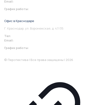
Email:
info@perspektiva.vip
График работы:
Понедельник-Пятница: 9:00-18.00
Офис в Краснодаре
Г. Краснодар, ул. Воронежская, д. 47/35
Тел:
+7 967 930-79-30
Email:
krasnodar@perspektiva.vip
График работы:
Понедельник-Пятница: 9:00-18.00
© Перспектива | Все права защищены | 2026