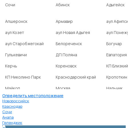
Сочи
Абинск
Адыгейск
Апшеронск
Армавир
аул Афипс
аул Козет
аул Новая Адыгея
аул Понеж
аул Старобжегокай
Белореченск
Богучар
Гулькевичи
ДП Поляна
Евпатория
Керчь
Кореновск
КП Близкий
КП Николино Парк
Краснодарский край
Кропоткин
Майкоп
Москва
Нальчик
Определить местоположение
НСТ Ромашка-2
посёлок Агроном
посёлок Б
Новороссийск
Краснодар
Сочи
посёлок Веселовка
посёлок Волна
посёлок Г
Анапа
Нива
Геленджик
✕