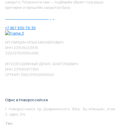
закрыто. Позвоните нам — подберём объект под ваши
критерии и пришлём закрытую базу.
Позвоните нам по номеру:
+7 967 930-79-30
ИП ПАРШИН ИЛЬЯ МИХАЙЛОВИЧ
ИНН 231516453515
320237500054680
ИП КОЛОДЯЖНЫЙ ДЕНИС АНАТОЛЬЕВИЧ
ИНН 231580971360
ОГРНИП 306231502500040
Офис в Новороссийске
Г. Новороссийск, пр. Дзержинского, 156а, бц «Южный», этаж
2, офис 214.
Тел:
+7 967 930-79-30