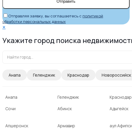
Отправляя заявку, вы соглашаетесь с
политикой
обработки персональных данных
✕
Укажите город поиска недвижимост
Анапа
Геленджик
Краснодар
Новороссийск
Анапа
Геленджик
Краснодар
Сочи
Абинск
Адыгейск
Апшеронск
Армавир
аул Афипс