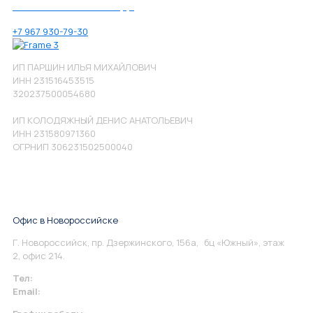
Позвоните нам по номеру:
+7 967 930-79-30
ИП ПАРШИН ИЛЬЯ МИХАЙЛОВИЧ
ИНН 231516453515
320237500054680
ИП КОЛОДЯЖНЫЙ ДЕНИС АНАТОЛЬЕВИЧ
ИНН 231580971360
ОГРНИП 306231502500040
Офис в Новороссийске
Г. Новороссийск, пр. Дзержинского, 156а, бц «Южный», этаж
2, офис 214.
Тел:
+7 967 930-79-30
Email:
info@perspektiva.vip