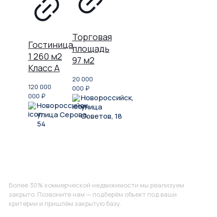
Торговая
Гостиница
площадь
1 260 м2
97 м2
Класс A
20 000
120 000
000
₽
000
₽
Новороссийск,
Новороссийск,
улица
улица Серова,
Советов, 18
54
Не нашли, что искали?
Более 30% коммерческой недвижимости мы реализуем
закрыто. Позвоните нам — подберём объект под ваши
критерии и пришлём закрытую базу.