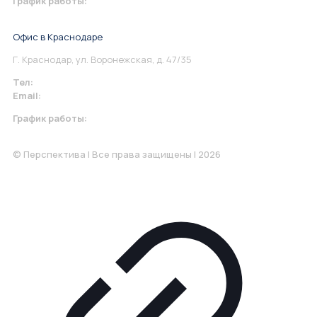
График работы:
Понедельник-Пятница: 9:00-18.00
Офис в Краснодаре
Г. Краснодар, ул. Воронежская, д. 47/35
Тел:
+7 967 930-79-30
Email:
krasnodar@perspektiva.vip
График работы:
Понедельник-Пятница: 9:00-18.00
© Перспектива | Все права защищены | 2026