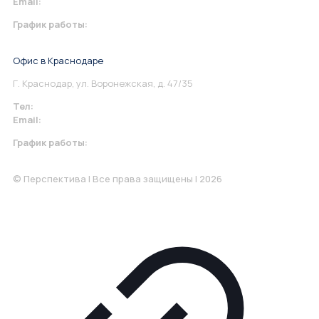
Email:
info@perspektiva.vip
График работы:
Понедельник-Пятница: 9:00-18.00
Офис в Краснодаре
Г. Краснодар, ул. Воронежская, д. 47/35
Тел:
+7 967 930-79-30
Email:
krasnodar@perspektiva.vip
График работы:
Понедельник-Пятница: 9:00-18.00
© Перспектива | Все права защищены | 2026