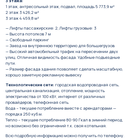
3 этажа:
1 этаж, антресольный этаж, подвал, площадь 5 773,9 м²
2 этаж 3 426,2 м²
3 этаж 4 459,8 м²
— Лифты пассажирские: 2, Лифты грузовые: 3
— Высота потолков 7 м
— Свободный паркинг
— Заезд на внутреннюю территорию для большегрузов
— Высокий автомобильный трафик на пересечении двух
улиц. Отличная видимость фасада. Удобные подъездные
пути.
— Размер фасада здания позволяет сделать масштабную,
хорошо заметную рекламную вывеску
Технологические сети:
городская водопроводная сеть,
центральная канализация, отопление, мощность
электричества от 100 кВт, интернет от различных
провайдеров, телефонная сеть.
Вода – текущее потребление вместе с арендаторами —
порядка 250 куб.м.
Тепло – текущее потребление 80-90 Гкал в зимний период,
но возможно без ограничений т.к. своя котельная.
Всю подробную информацию можно получить по телефону.