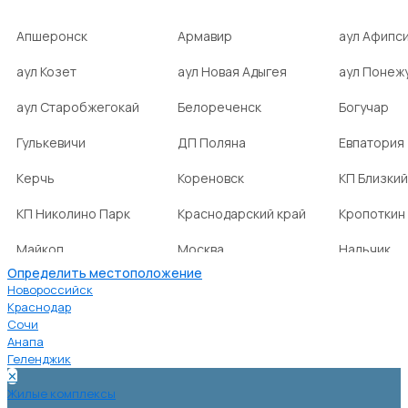
Апшеронск
Армавир
аул Афипс
аул Козет
аул Новая Адыгея
аул Понеж
аул Старобжегокай
Белореченск
Богучар
Гулькевичи
ДП Поляна
Евпатория
Керчь
Кореновск
КП Близкий
КП Николино Парк
Краснодарский край
Кропоткин
Майкоп
Москва
Нальчик
Определить местоположение
НСТ Ромашка-2
посёлок Агроном
посёлок Б
Новороссийск
Краснодар
Сочи
посёлок Веселовка
посёлок Волна
посёлок Г
Анапа
Нива
Геленджик
✕
посёлок городского
посёлок городского
посёлок г
Жилые комплексы
типа Ахтырский
типа Ильский
типа Мост