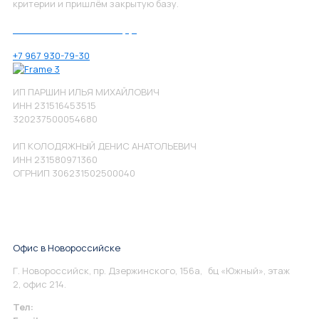
критерии и пришлём закрытую базу.
Позвоните нам по номеру:
+7 967 930-79-30
ИП ПАРШИН ИЛЬЯ МИХАЙЛОВИЧ
ИНН 231516453515
320237500054680
ИП КОЛОДЯЖНЫЙ ДЕНИС АНАТОЛЬЕВИЧ
ИНН 231580971360
ОГРНИП 306231502500040
Офис в Новороссийске
Г. Новороссийск, пр. Дзержинского, 156а, бц «Южный», этаж
2, офис 214.
Тел:
+7 967 930-79-30