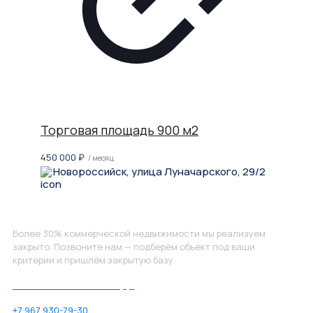
Торговая площадь 900 м2
450 000
₽
/ месяц
Новороссийск, улица Луначарского, 29/2
Не нашли, что искали?
Более 30% коммерческой недвижимости мы реализуем
закрыто. Позвоните нам — подберём объект под ваши
критерии и пришлём закрытую базу.
Позвоните нам по номеру:
+7 967 930-79-30