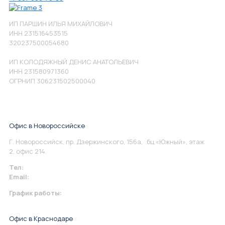
ИП ПАРШИН ИЛЬЯ МИХАЙЛОВИЧ
ИНН 231516453515
320237500054680
ИП КОЛОДЯЖНЫЙ ДЕНИС АНАТОЛЬЕВИЧ
ИНН 231580971360
ОГРНИП 306231502500040
Офис в Новороссийске
Г. Новороссийск, пр. Дзержинского, 156а, бц «Южный», этаж
2, офис 214.
Тел:
+7 967 930-79-30
Email:
info@perspektiva.vip
График работы:
Понедельник-Пятница: 9:00-18.00
Офис в Краснодаре