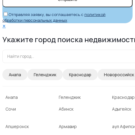
Отправляя заявку, вы соглашаетесь с
политикой
обработки персональных данных
✕
Укажите город поиска недвижимост
Анапа
Геленджик
Краснодар
Новороссийск
Анапа
Геленджик
Краснодар
Сочи
Абинск
Адыгейск
Апшеронск
Армавир
аул Афипс