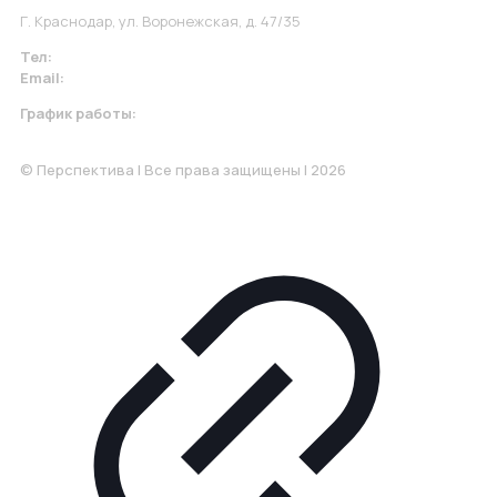
Г. Краснодар, ул. Воронежская, д. 47/35
Тел:
+7 967 930-79-30
Email:
krasnodar@perspektiva.vip
График работы:
Понедельник-Пятница: 9:00-18.00
© Перспектива | Все права защищены | 2026