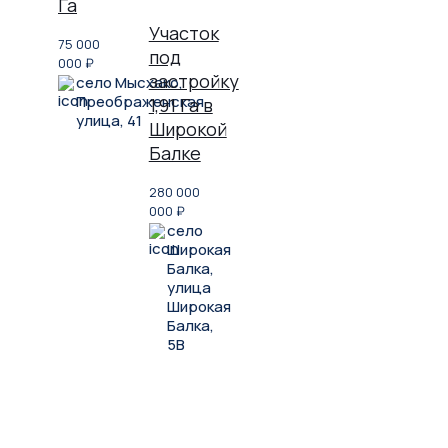
Га
Участок
75 000
под
000
₽
застройку
село Мысхако,
Преображенская
1,91 Га в
улица, 41
Широкой
Балке
280 000
000
₽
село
Широкая
Балка,
улица
Широкая
Балка,
5В
Не нашли, что искали?