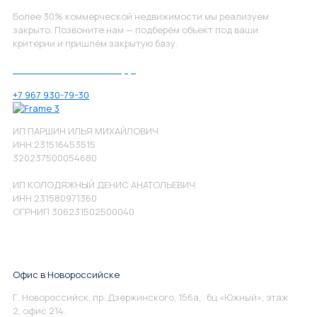
Более 30% коммерческой недвижимости мы реализуем
закрыто. Позвоните нам — подберём объект под ваши
критерии и пришлём закрытую базу.
Позвоните нам по номеру:
+7 967 930-79-30
ИП ПАРШИН ИЛЬЯ МИХАЙЛОВИЧ
ИНН 231516453515
320237500054680
ИП КОЛОДЯЖНЫЙ ДЕНИС АНАТОЛЬЕВИЧ
ИНН 231580971360
ОГРНИП 306231502500040
Офис в Новороссийске
Г. Новороссийск, пр. Дзержинского, 156а, бц «Южный», этаж
2, офис 214.