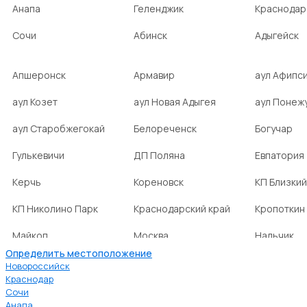
Анапа
Геленджик
Краснодар
Сочи
Абинск
Адыгейск
Апшеронск
Армавир
аул Афипс
аул Козет
аул Новая Адыгея
аул Понеж
аул Старобжегокай
Белореченск
Богучар
Гулькевичи
ДП Поляна
Евпатория
Керчь
Кореновск
КП Близкий
КП Николино Парк
Краснодарский край
Кропоткин
Майкоп
Москва
Нальчик
Определить местоположение
НСТ Ромашка-2
посёлок Агроном
посёлок Б
Новороссийск
Краснодар
Сочи
посёлок Веселовка
посёлок Волна
посёлок Г
Анапа