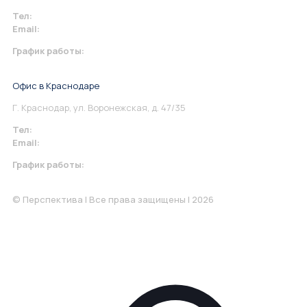
Тел:
+7 967 930-79-30
Email:
info@perspektiva.vip
График работы:
Понедельник-Пятница: 9:00-18.00
Офис в Краснодаре
Г. Краснодар, ул. Воронежская, д. 47/35
Тел:
+7 967 930-79-30
Email:
krasnodar@perspektiva.vip
График работы:
Понедельник-Пятница: 9:00-18.00
© Перспектива | Все права защищены | 2026