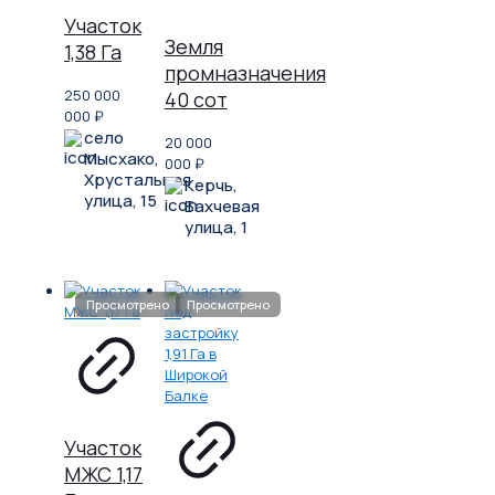
Участок
Земля
1,38 Га
промназначения
250 000
40 сот
000
₽
село
20 000
Мысхако,
000
₽
Хрустальная
Керчь,
улица, 15
Бахчевая
улица, 1
Участок
МЖС 1,17