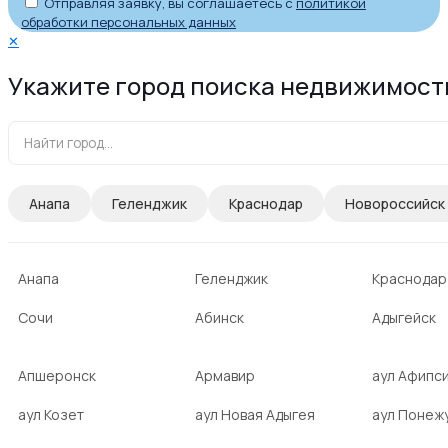
Отправляя заявку, вы соглашаетесь с
политикой
обработки персональных данных
✕
Укажите город поиска недвижимост
Анапа
Геленджик
Краснодар
Новороссийск
Анапа
Геленджик
Краснодар
Сочи
Абинск
Адыгейск
Апшеронск
Армавир
аул Афипс
аул Козет
аул Новая Адыгея
аул Понеж