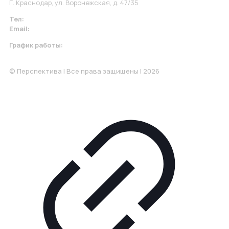
Г. Краснодар, ул. Воронежская, д. 47/35
Тел:
+7 967 930-79-30
Email:
krasnodar@perspektiva.vip
График работы:
Понедельник-Пятница: 9:00-18.00
© Перспектива | Все права защищены | 2026