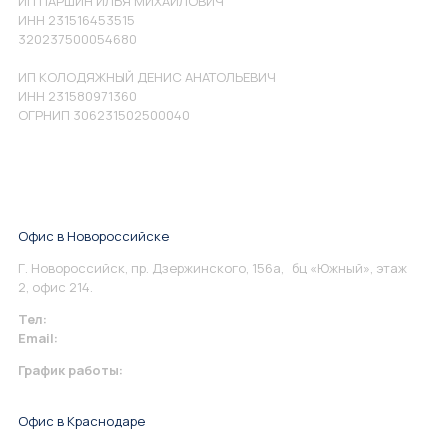
ИП ПАРШИН ИЛЬЯ МИХАЙЛОВИЧ
ИНН 231516453515
320237500054680
ИП КОЛОДЯЖНЫЙ ДЕНИС АНАТОЛЬЕВИЧ
ИНН 231580971360
ОГРНИП 306231502500040
Офис в Новороссийске
Г. Новороссийск, пр. Дзержинского, 156а, бц «Южный», этаж
2, офис 214.
Тел:
+7 967 930-79-30
Email:
info@perspektiva.vip
График работы:
Понедельник-Пятница: 9:00-18.00
Офис в Краснодаре