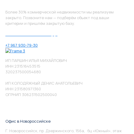
Более 30% коммерческой недвижимости мы реализуем
закрыто. Позвоните нам — подберём объект под ваши
критерии и пришлём закрытую базу.
Позвоните нам по номеру:
+7 967 930-79-30
ИП ПАРШИН ИЛЬЯ МИХАЙЛОВИЧ
ИНН 231516453515
320237500054680
ИП КОЛОДЯЖНЫЙ ДЕНИС АНАТОЛЬЕВИЧ
ИНН 231580971360
ОГРНИП 306231502500040
Офис в Новороссийске
Г. Новороссийск, пр. Дзержинского, 156а, бц «Южный», этаж