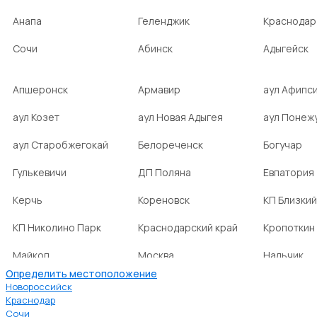
Анапа
Геленджик
Краснодар
Сочи
Абинск
Адыгейск
Апшеронск
Армавир
аул Афипс
аул Козет
аул Новая Адыгея
аул Понеж
аул Старобжегокай
Белореченск
Богучар
Гулькевичи
ДП Поляна
Евпатория
Керчь
Кореновск
КП Близкий
КП Николино Парк
Краснодарский край
Кропоткин
Майкоп
Москва
Нальчик
Определить местоположение
НСТ Ромашка-2
посёлок Агроном
посёлок Б
Новороссийск
Краснодар
Сочи