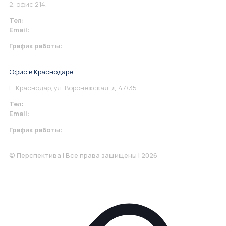
2, офис 214.
Тел:
+7 967 930-79-30
Email:
info@perspektiva.vip
График работы:
Понедельник-Пятница: 9:00-18.00
Офис в Краснодаре
Г. Краснодар, ул. Воронежская, д. 47/35
Тел:
+7 967 930-79-30
Email:
krasnodar@perspektiva.vip
График работы:
Понедельник-Пятница: 9:00-18.00
© Перспектива | Все права защищены | 2026