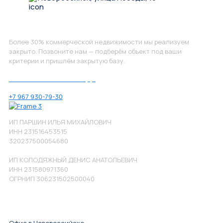
Не нашли, что искали?
Более 30% коммерческой недвижимости мы реализуем
закрыто. Позвоните нам — подберём объект под ваши
критерии и пришлём закрытую базу.
Позвоните нам по номеру:
+7 967 930-79-30
ИП ПАРШИН ИЛЬЯ МИХАЙЛОВИЧ
ИНН 231516453515
320237500054680
ИП КОЛОДЯЖНЫЙ ДЕНИС АНАТОЛЬЕВИЧ
ИНН 231580971360
ОГРНИП 306231502500040