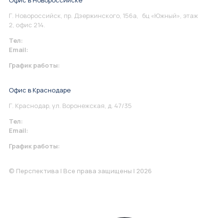
Офис в Новороссийске
Г. Новороссийск, пр. Дзержинского, 156а, бц «Южный», этаж
2, офис 214.
Тел:
+7 967 930-79-30
Email:
info@perspektiva.vip
График работы:
Понедельник-Пятница: 9:00-18.00
Офис в Краснодаре
Г. Краснодар, ул. Воронежская, д. 47/35
Тел:
+7 967 930-79-30
Email:
krasnodar@perspektiva.vip
График работы:
Понедельник-Пятница: 9:00-18.00
© Перспектива | Все права защищены | 2026