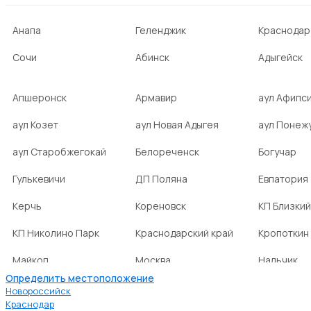
Анапа
Геленджик
Краснодар
Сочи
Абинск
Адыгейск
Апшеронск
Армавир
аул Афипс
аул Козет
аул Новая Адыгея
аул Понеж
аул Старобжегокай
Белореченск
Богучар
Гулькевичи
ДП Поляна
Евпатория
Керчь
Кореновск
КП Близкий
КП Николино Парк
Краснодарский край
Кропоткин
Майкоп
Москва
Нальчик
Определить местоположение
НСТ Ромашка-2
посёлок Агроном
посёлок Б
Новороссийск
Краснодар