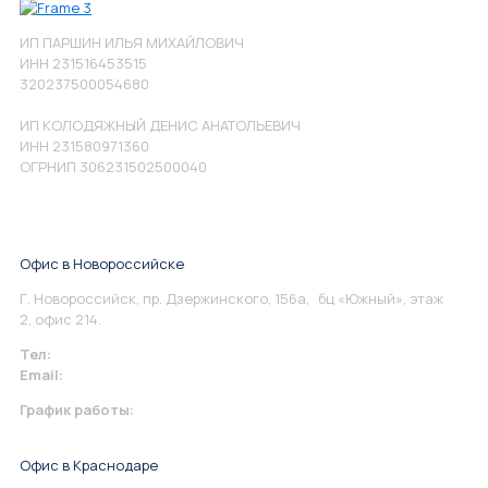
ИП ПАРШИН ИЛЬЯ МИХАЙЛОВИЧ
ИНН 231516453515
320237500054680
ИП КОЛОДЯЖНЫЙ ДЕНИС АНАТОЛЬЕВИЧ
ИНН 231580971360
ОГРНИП 306231502500040
Офис в Новороссийске
Г. Новороссийск, пр. Дзержинского, 156а, бц «Южный», этаж
2, офис 214.
Тел:
+7 967 930-79-30
Email:
info@perspektiva.vip
График работы:
Понедельник-Пятница: 9:00-18.00
Офис в Краснодаре