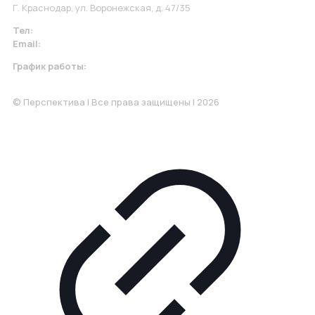
Г. Краснодар, ул. Воронежская, д. 47/35
Тел:
+7 967 930-79-30
Email:
krasnodar@perspektiva.vip
График работы:
Понедельник-Пятница: 9:00-18.00
© Перспектива | Все права защищены | 2026