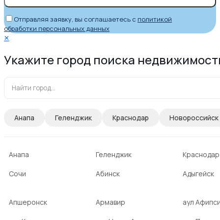
Отправляя заявку, вы соглашаетесь с
политикой
обработки персональных данных
✕
Укажите город поиска недвижимост
Анапа
Геленджик
Краснодар
Новороссийск
Анапа
Геленджик
Краснодар
Сочи
Абинск
Адыгейск
Апшеронск
Армавир
аул Афипс