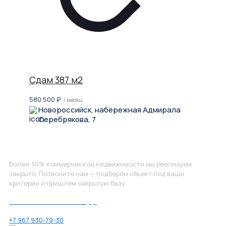
Сдам 387 м2
580 500
₽
/ месяц
Новороссийск, набережная Адмирала
Серебрякова, 7
Не нашли, что искали?
Более 30% коммерческой недвижимости мы реализуем
закрыто. Позвоните нам — подберём объект под ваши
критерии и пришлём закрытую базу.
Позвоните нам по номеру:
+7 967 930-79-30