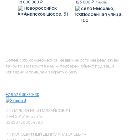
18 000 000
₽
123 600
₽
/ месяц
Новороссийск,
село Мысхако,
Анапское шоссе, 51
Шоссейная улица,
100
Не нашли, что искали?
Более 30% коммерческой недвижимости мы реализуем
закрыто. Позвоните нам — подберём объект под ваши
критерии и пришлём закрытую базу.
Позвоните нам по номеру:
+7 967 930-79-30
ИП ПАРШИН ИЛЬЯ МИХАЙЛОВИЧ
ИНН 231516453515
320237500054680
ИП КОЛОДЯЖНЫЙ ДЕНИС АНАТОЛЬЕВИЧ