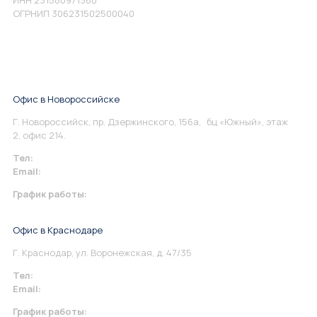
ИНН 231580971360
ОГРНИП 306231502500040
Офис в Новороссийске
Г. Новороссийск, пр. Дзержинского, 156а, бц «Южный», этаж
2, офис 214.
Тел:
+7 967 930-79-30
Email:
info@perspektiva.vip
График работы:
Понедельник-Пятница: 9:00-18.00
Офис в Краснодаре
Г. Краснодар, ул. Воронежская, д. 47/35
Тел:
+7 967 930-79-30
Email:
krasnodar@perspektiva.vip
График работы: