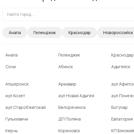
Анапа
Геленджик
Краснодар
Новороссийск
Анапа
Геленджик
Краснодар
Сочи
Абинск
Адыгейск
Апшеронск
Армавир
аул Афипс
аул Козет
аул Новая Адыгея
аул Понеж
аул Старобжегокай
Белореченск
Богучар
Гулькевичи
ДП Поляна
Евпатория
Керчь
Кореновск
КП Близкий