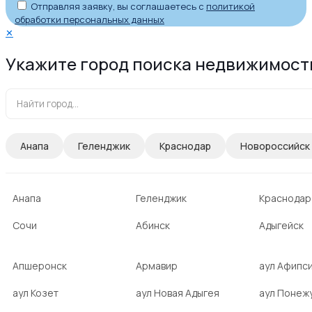
Отправляя заявку, вы соглашаетесь с
политикой
обработки персональных данных
✕
Укажите город поиска недвижимост
Анапа
Геленджик
Краснодар
Новороссийск
Анапа
Геленджик
Краснодар
Сочи
Абинск
Адыгейск
Апшеронск
Армавир
аул Афипс
аул Козет
аул Новая Адыгея
аул Понеж