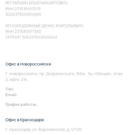
ИП ПАРШИН ИЛЬЯ МИХАЙЛОВИЧ
ИНН 231516453515
320237500054680
ИП КОЛОДЯЖНЫЙ ДЕНИС АНАТОЛЬЕВИЧ
ИНН 231580971360
ОГРНИП 306231502500040
Офис в Новороссийске
Г. Новороссийск, пр. Дзержинского, 156а, бц «Южный», этаж
2, офис 214.
Тел:
+7 967 930-79-30
Email:
info@perspektiva.vip
График работы:
Понедельник-Пятница: 9:00-18.00
Офис в Краснодаре
Г. Краснодар, ул. Воронежская, д. 47/35