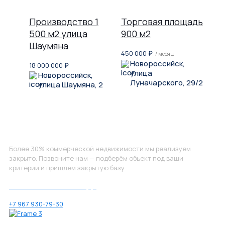
Производство 1
Торговая площадь
500 м2 улица
900 м2
Шаумяна
450 000
₽
/ месяц
Новороссийск,
18 000 000
₽
улица
Новороссийск,
Луначарского, 29/2
улица Шаумяна, 2
Не нашли, что искали?
Более 30% коммерческой недвижимости мы реализуем
закрыто. Позвоните нам — подберём объект под ваши
критерии и пришлём закрытую базу.
Позвоните нам по номеру:
+7 967 930-79-30