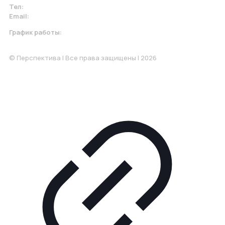
Тел:
+7 967 930-79-30
Email:
krasnodar@perspektiva.vip
График работы:
Понедельник-Пятница: 9:00-18.00
© Перспектива | Все права защищены | 2026