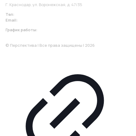
Г. Краснодар, ул. Воронежская, д. 47/35
Тел:
+7 967 930-79-30
Email:
krasnodar@perspektiva.vip
График работы:
Понедельник-Пятница: 9:00-18.00
© Перспектива | Все права защищены | 2026