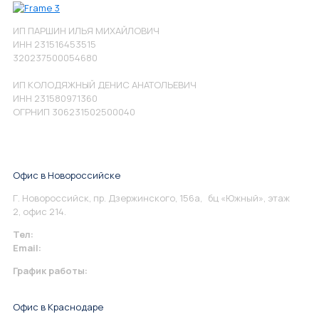
ИП ПАРШИН ИЛЬЯ МИХАЙЛОВИЧ
ИНН 231516453515
320237500054680
ИП КОЛОДЯЖНЫЙ ДЕНИС АНАТОЛЬЕВИЧ
ИНН 231580971360
ОГРНИП 306231502500040
Офис в Новороссийске
Г. Новороссийск, пр. Дзержинского, 156а, бц «Южный», этаж
2, офис 214.
Тел:
+7 967 930-79-30
Email:
info@perspektiva.vip
График работы:
Понедельник-Пятница: 9:00-18.00
Офис в Краснодаре