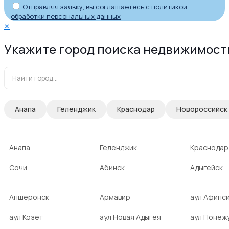
Отправляя заявку, вы соглашаетесь с
политикой
обработки персональных данных
✕
Укажите город поиска недвижимост
Анапа
Геленджик
Краснодар
Новороссийск
Анапа
Геленджик
Краснодар
Сочи
Абинск
Адыгейск
Апшеронск
Армавир
аул Афипс
аул Козет
аул Новая Адыгея
аул Понеж