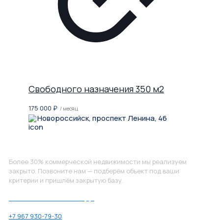
Свободного назначения 350 м2
175 000
₽
/ месяц
Новороссийск, проспект Ленина, 46
Не нашли, что искали?
Более 30% коммерческой недвижимости мы реализуем
закрыто. Позвоните нам — подберём объект под ваши
критерии и пришлём закрытую базу.
Позвоните нам по номеру:
+7 967 930-79-30