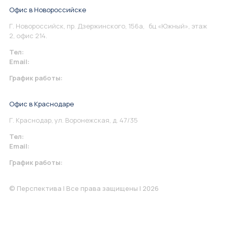
Офис в Новороссийске
Г. Новороссийск, пр. Дзержинского, 156а, бц «Южный», этаж
2, офис 214.
Тел:
+7 967 930-79-30
Email:
info@perspektiva.vip
График работы:
Понедельник-Пятница: 9:00-18.00
Офис в Краснодаре
Г. Краснодар, ул. Воронежская, д. 47/35
Тел:
+7 967 930-79-30
Email:
krasnodar@perspektiva.vip
График работы:
Понедельник-Пятница: 9:00-18.00
© Перспектива | Все права защищены | 2026