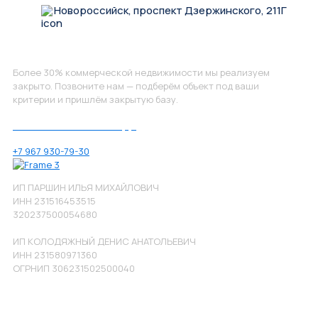
Новороссийск, проспект Дзержинского, 211Г
Не нашли, что искали?
Более 30% коммерческой недвижимости мы реализуем
закрыто. Позвоните нам — подберём объект под ваши
критерии и пришлём закрытую базу.
Позвоните нам по номеру:
+7 967 930-79-30
ИП ПАРШИН ИЛЬЯ МИХАЙЛОВИЧ
ИНН 231516453515
320237500054680
ИП КОЛОДЯЖНЫЙ ДЕНИС АНАТОЛЬЕВИЧ
ИНН 231580971360
ОГРНИП 306231502500040