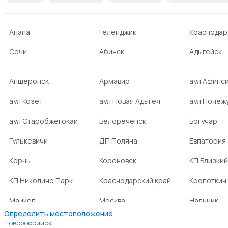
Анапа
Геленджик
Краснодар
Сочи
Абинск
Адыгейск
Апшеронск
Армавир
аул Афипс
аул Козет
аул Новая Адыгея
аул Понеж
аул Старобжегокай
Белореченск
Богучар
Гулькевичи
ДП Поляна
Евпатория
Керчь
Кореновск
КП Близкий
КП Николино Парк
Краснодарский край
Кропоткин
Майкоп
Москва
Нальчик
Определить местоположение
НСТ Ромашка-2
посёлок Агроном
посёлок Б
Новороссийск