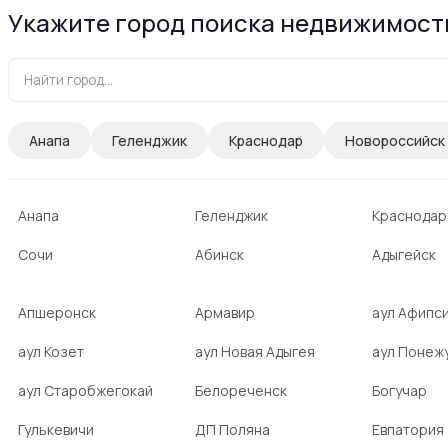
Укажите город поиска недвижимост
Анапа
Геленджик
Краснодар
Новороссийск
Анапа
Геленджик
Краснодар
Сочи
Абинск
Адыгейск
Апшеронск
Армавир
аул Афипс
аул Козет
аул Новая Адыгея
аул Понеж
аул Старобжегокай
Белореченск
Богучар
Гулькевичи
ДП Поляна
Евпатория