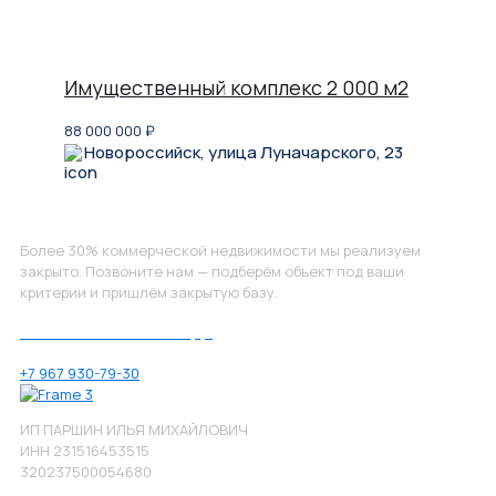
Имущественный комплекс 2 000 м2
88 000 000
₽
Новороссийск, улица Луначарского, 23
Не нашли, что искали?
Более 30% коммерческой недвижимости мы реализуем
закрыто. Позвоните нам — подберём объект под ваши
критерии и пришлём закрытую базу.
Позвоните нам по номеру:
+7 967 930-79-30
ИП ПАРШИН ИЛЬЯ МИХАЙЛОВИЧ
ИНН 231516453515
320237500054680