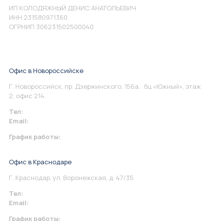
ИП КОЛОДЯЖНЫЙ ДЕНИС АНАТОЛЬЕВИЧ
ИНН 231580971360
ОГРНИП 306231502500040
Офис в Новороссийске
Г. Новороссийск, пр. Дзержинского, 156а, бц «Южный», этаж
2, офис 214.
Тел:
+7 967 930-79-30
Email:
info@perspektiva.vip
График работы:
Понедельник-Пятница: 9:00-18.00
Офис в Краснодаре
Г. Краснодар, ул. Воронежская, д. 47/35
Тел:
+7 967 930-79-30
Email:
krasnodar@perspektiva.vip
График работы: