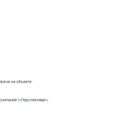
трече на объекте.
Компаний \»Перспектива\»