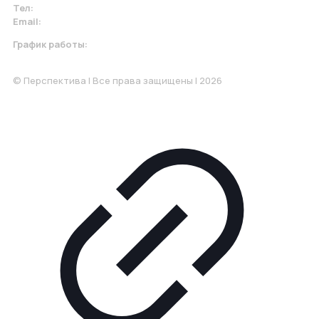
Тел:
+7 967 930-79-30
Email:
krasnodar@perspektiva.vip
График работы:
Понедельник-Пятница: 9:00-18.00
© Перспектива | Все права защищены | 2026