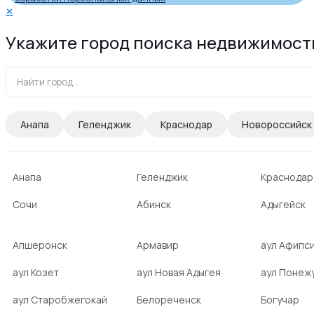
✕
Укажите город поиска недвижимост
Анапа
Геленджик
Краснодар
Новороссийск
Анапа
Геленджик
Краснодар
Сочи
Абинск
Адыгейск
Апшеронск
Армавир
аул Афипс
аул Козет
аул Новая Адыгея
аул Понеж
аул Старобжегокай
Белореченск
Богучар