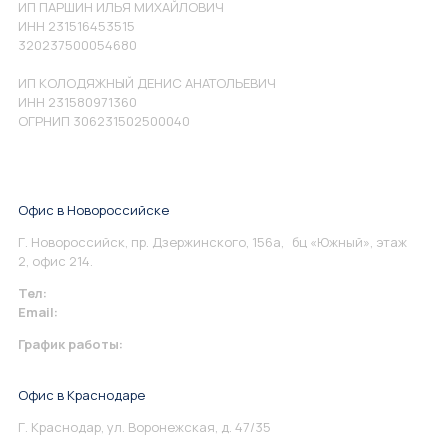
ИП ПАРШИН ИЛЬЯ МИХАЙЛОВИЧ
ИНН 231516453515
320237500054680
ИП КОЛОДЯЖНЫЙ ДЕНИС АНАТОЛЬЕВИЧ
ИНН 231580971360
ОГРНИП 306231502500040
Офис в Новороссийске
Г. Новороссийск, пр. Дзержинского, 156а, бц «Южный», этаж
2, офис 214.
Тел:
+7 967 930-79-30
Email:
info@perspektiva.vip
График работы:
Понедельник-Пятница: 9:00-18.00
Офис в Краснодаре
Г. Краснодар, ул. Воронежская, д. 47/35