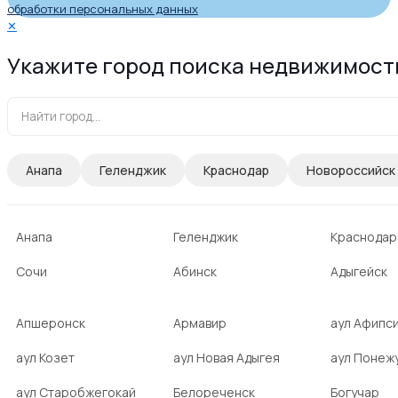
обработки персональных данных
✕
Укажите город поиска недвижимост
Анапа
Геленджик
Краснодар
Новороссийск
Анапа
Геленджик
Краснодар
Сочи
Абинск
Адыгейск
Апшеронск
Армавир
аул Афипс
аул Козет
аул Новая Адыгея
аул Понеж
аул Старобжегокай
Белореченск
Богучар