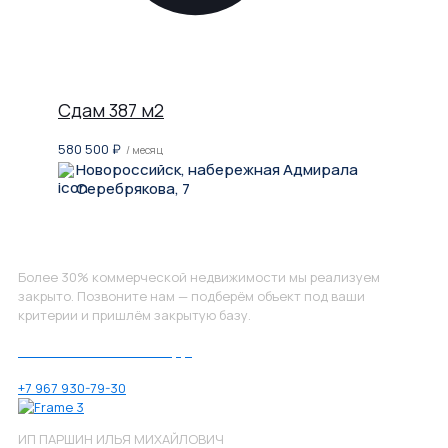
Сдам 387 м2
580 500
₽
/ месяц
Новороссийск, набережная Адмирала
Серебрякова, 7
Не нашли, что искали?
Более 30% коммерческой недвижимости мы реализуем
закрыто. Позвоните нам — подберём объект под ваши
критерии и пришлём закрытую базу.
Позвоните нам по номеру:
+7 967 930-79-30
ИП ПАРШИН ИЛЬЯ МИХАЙЛОВИЧ