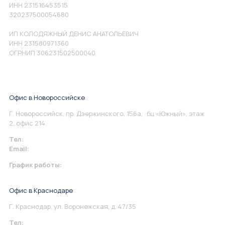
ИНН 231516453515
320237500054680
ИП КОЛОДЯЖНЫЙ ДЕНИС АНАТОЛЬЕВИЧ
ИНН 231580971360
ОГРНИП 306231502500040
Офис в Новороссийске
Г. Новороссийск, пр. Дзержинского, 156а, бц «Южный», этаж
2, офис 214.
Тел:
+7 967 930-79-30
Email:
info@perspektiva.vip
График работы:
Понедельник-Пятница: 9:00-18.00
Офис в Краснодаре
Г. Краснодар, ул. Воронежская, д. 47/35
Тел:
+7 967 930-79-30