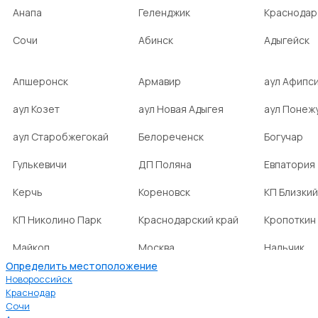
Анапа
Геленджик
Краснодар
Сочи
Абинск
Адыгейск
Апшеронск
Армавир
аул Афипс
аул Козет
аул Новая Адыгея
аул Понеж
аул Старобжегокай
Белореченск
Богучар
Гулькевичи
ДП Поляна
Евпатория
Керчь
Кореновск
КП Близкий
КП Николино Парк
Краснодарский край
Кропоткин
Майкоп
Москва
Нальчик
Определить местоположение
НСТ Ромашка-2
посёлок Агроном
посёлок Б
Новороссийск
Краснодар
Сочи
посёлок Веселовка
посёлок Волна
посёлок Г