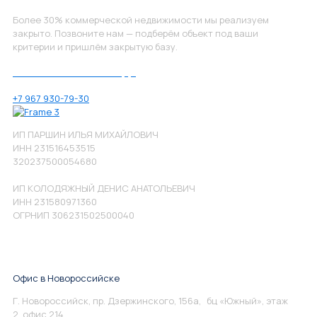
Более 30% коммерческой недвижимости мы реализуем
закрыто. Позвоните нам — подберём объект под ваши
критерии и пришлём закрытую базу.
Позвоните нам по номеру:
+7 967 930-79-30
ИП ПАРШИН ИЛЬЯ МИХАЙЛОВИЧ
ИНН 231516453515
320237500054680
ИП КОЛОДЯЖНЫЙ ДЕНИС АНАТОЛЬЕВИЧ
ИНН 231580971360
ОГРНИП 306231502500040
Офис в Новороссийске
Г. Новороссийск, пр. Дзержинского, 156а, бц «Южный», этаж
2, офис 214.