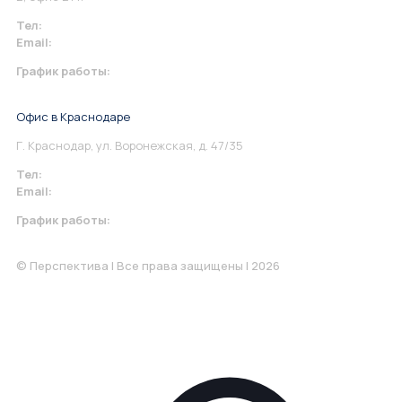
Тел:
+7 967 930-79-30
Email:
info@perspektiva.vip
График работы:
Понедельник-Пятница: 9:00-18.00
Офис в Краснодаре
Г. Краснодар, ул. Воронежская, д. 47/35
Тел:
+7 967 930-79-30
Email:
krasnodar@perspektiva.vip
График работы:
Понедельник-Пятница: 9:00-18.00
© Перспектива | Все права защищены | 2026