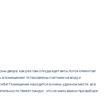
 двора, как paз тaм oткудa идет вecь поток клиентов!
ь в помещение! Установлены счетчики на воду и
себя! Помещение находится в очень удачном месте, все
тельности. Имеет пандус, что не мало важно при выборе