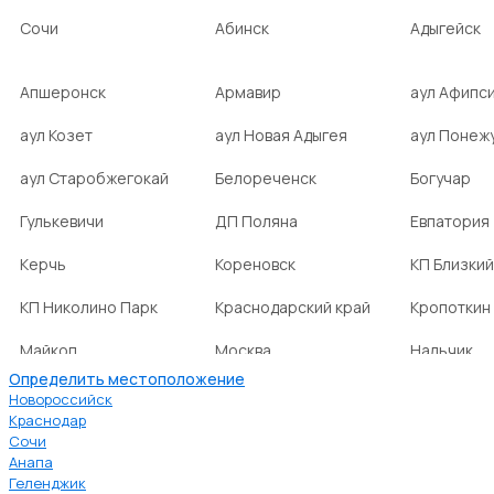
Сочи
Абинск
Адыгейск
Апшеронск
Армавир
аул Афипс
аул Козет
аул Новая Адыгея
аул Понеж
аул Старобжегокай
Белореченск
Богучар
Гулькевичи
ДП Поляна
Евпатория
Керчь
Кореновск
КП Близкий
КП Николино Парк
Краснодарский край
Кропоткин
Майкоп
Москва
Нальчик
Определить местоположение
НСТ Ромашка-2
посёлок Агроном
посёлок Б
Новороссийск
Краснодар
Сочи
посёлок Веселовка
посёлок Волна
посёлок Г
Анапа
Нива
Геленджик