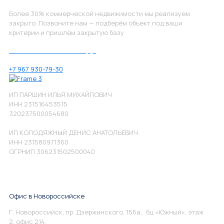
Более 30% коммерческой недвижимости мы реализуем
закрыто. Позвоните нам — подберём объект под ваши
критерии и пришлём закрытую базу.
Позвоните нам по номеру:
+7 967 930-79-30
ИП ПАРШИН ИЛЬЯ МИХАЙЛОВИЧ
ИНН 231516453515
320237500054680
ИП КОЛОДЯЖНЫЙ ДЕНИС АНАТОЛЬЕВИЧ
ИНН 231580971360
ОГРНИП 306231502500040
Офис в Новороссийске
Г. Новороссийск, пр. Дзержинского, 156а, бц «Южный», этаж
2, офис 214.