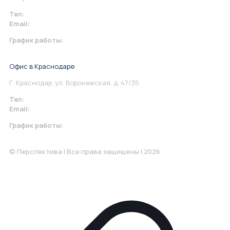
Тел:
+7 967 930-79-30
Email:
info@perspektiva.vip
График работы:
Понедельник-Пятница: 9:00-18.00
Офис в Краснодаре
Г. Краснодар, ул. Воронежская, д. 47/35
Тел:
+7 967 930-79-30
Email:
krasnodar@perspektiva.vip
График работы:
Понедельник-Пятница: 9:00-18.00
© Перспектива | Все права защищены | 2026