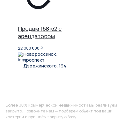
Продам 168 м2 с
арендатором
22 000 000
₽
Новороссийск,
проспект
Дзержинского, 194
Не нашли, что искали?
Более 30% коммерческой недвижимости мы реализуем
закрыто. Позвоните нам — подберём объект под ваши
критерии и пришлём закрытую базу.
Позвоните нам по номеру: