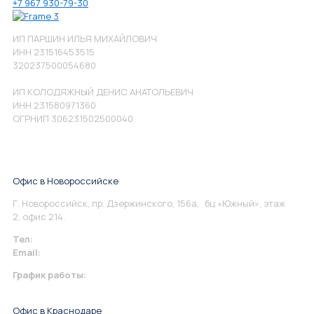
+7 967 930-79-30
ИП ПАРШИН ИЛЬЯ МИХАЙЛОВИЧ
ИНН 231516453515
320237500054680
ИП КОЛОДЯЖНЫЙ ДЕНИС АНАТОЛЬЕВИЧ
ИНН 231580971360
ОГРНИП 306231502500040
Офис в Новороссийске
Г. Новороссийск, пр. Дзержинского, 156а, бц «Южный», этаж
2, офис 214.
Тел:
+7 967 930-79-30
Email:
info@perspektiva.vip
График работы:
Понедельник-Пятница: 9:00-18.00
Офис в Краснодаре