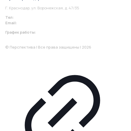
Г. Краснодар, ул. Воронежская, д. 47/35
Тел:
+7 967 930-79-30
Email:
krasnodar@perspektiva.vip
График работы:
Понедельник-Пятница: 9:00-18.00
© Перспектива | Все права защищены | 2026