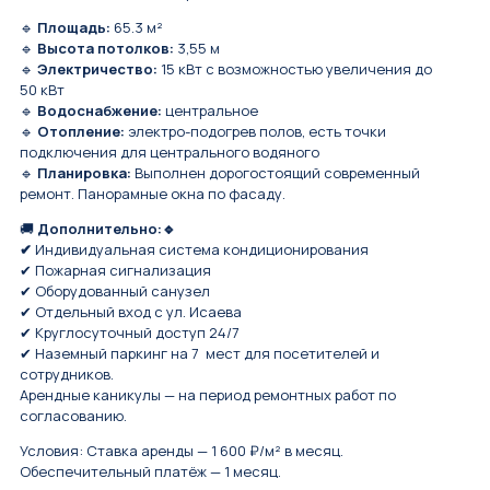
🔹
Площадь:
65.3 м²
🔹
Высота потолков:
3,55 м
🔹
Электричество:
15 кВт с возможностью увеличения до
50 кВт
🔹
Водоснабжение:
центральное
🔹
Отопление:
электро-подогрев полов, есть точки
подключения для центрального водяного
🔹
Планировка
:
Выполнен дорогостоящий современный
ремонт. Панорамные окна по фасаду.
🚚
Дополнительно:🔹
✔
Индивидуальная система кондиционирования
✔ Пожарная сигнализация
✔ Оборудованный санузел
✔ Отдельный вход с ул. Исаева
✔ Круглосуточный доступ 24/7
✔ Наземный паркинг на 7 мест для посетителей и
сотрудников.
Арендные каникулы — на период ремонтных работ по
согласованию.
Условия: Ставка аренды — 1 600 ₽/м² в месяц.
Обеспечительный платёж — 1 месяц.