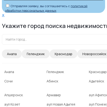
Отправляя заявку, вы соглашаетесь с
политикой
обработки персональных данных
✕
Укажите город поиска недвижимост
Анапа
Геленджик
Краснодар
Новороссийск
Анапа
Геленджик
Краснодар
Сочи
Абинск
Адыгейск
Апшеронск
Армавир
аул Афипс
аул Козет
аул Новая Адыгея
аул Понеж