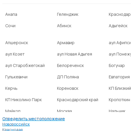
Анапа
Геленджик
Краснодар
Сочи
Абинск
Адыгейск
Апшеронск
Армавир
аул Афипс
аул Козет
аул Новая Адыгея
аул Понеж
аул Старобжегокай
Белореченск
Богучар
Гулькевичи
ДП Поляна
Евпатория
Керчь
Кореновск
КП Близкий
КП Николино Парк
Краснодарский край
Кропоткин
Майкоп
Москва
Нальчик
Определить местоположение
НСТ Ромашка-2
посёлок Агроном
посёлок Б
Новороссийск
Краснодар