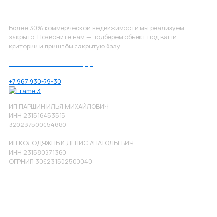
Не нашли, что искали?
Более 30% коммерческой недвижимости мы реализуем
закрыто. Позвоните нам — подберём объект под ваши
критерии и пришлём закрытую базу.
Позвоните нам по номеру:
+7 967 930-79-30
ИП ПАРШИН ИЛЬЯ МИХАЙЛОВИЧ
ИНН 231516453515
320237500054680
ИП КОЛОДЯЖНЫЙ ДЕНИС АНАТОЛЬЕВИЧ
ИНН 231580971360
ОГРНИП 306231502500040