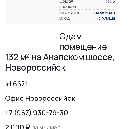
Общая
131.5
площадь
Парковка
наземная
Вход
с улицы
Сдам
помещение
132 м² на Анапском шоссе,
Новороссийск
id 6671
Офис Новороссийск
+7 (967) 930-79-30
2 000
₽
за м² / мес.