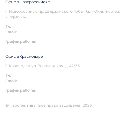
Офис в Новороссийске
Г. Новороссийск, пр. Дзержинского, 156а, бц «Южный», этаж
2, офис 214.
Тел:
+7 967 930-79-30
Email:
info@perspektiva.vip
График работы:
Понедельник-Пятница: 9:00-18.00
Офис в Краснодаре
Г. Краснодар, ул. Воронежская, д. 47/35
Тел:
+7 967 930-79-30
Email:
krasnodar@perspektiva.vip
График работы:
Понедельник-Пятница: 9:00-18.00
© Перспектива | Все права защищены | 2026