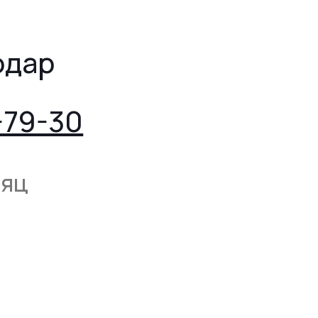
одар
-79-30
сяц