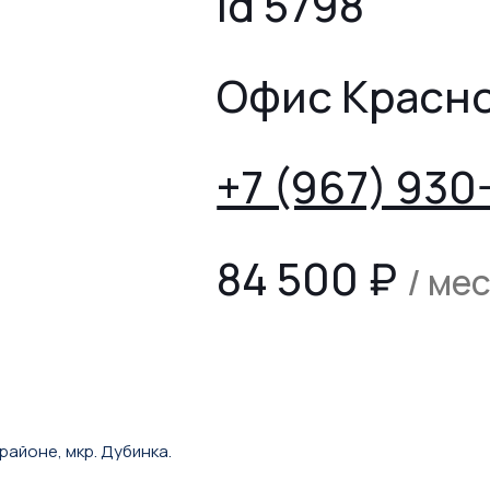
id 5798
Офис Красн
+7 (967) 930
84 500
₽
/ ме
айоне, мкр. Дубинка.