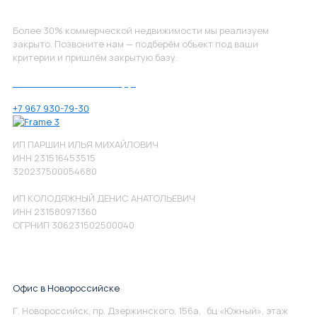
Более 30% коммерческой недвижимости мы реализуем
закрыто. Позвоните нам — подберём объект под ваши
критерии и пришлём закрытую базу.
Позвоните нам по номеру:
+7 967 930-79-30
ИП ПАРШИН ИЛЬЯ МИХАЙЛОВИЧ
ИНН 231516453515
320237500054680
ИП КОЛОДЯЖНЫЙ ДЕНИС АНАТОЛЬЕВИЧ
ИНН 231580971360
ОГРНИП 306231502500040
Офис в Новороссийске
Г. Новороссийск, пр. Дзержинского, 156а, бц «Южный», этаж