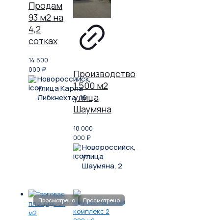
Продам
93 м2 на
4,2
сотках
14 500
000
₽
Производство
Новороссийск,
1 500 м2
улица Карла
улица
Либкнехта, 16
Шаумяна
18 000
000
₽
Новороссийск,
улица
Шаумяна, 2