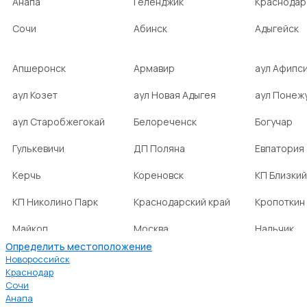
Анапа
Геленджик
Краснодар
Сочи
Абинск
Адыгейск
Апшеронск
Армавир
аул Афипс
аул Козет
аул Новая Адыгея
аул Понеж
аул Старобжегокай
Белореченск
Богучар
Гулькевичи
ДП Поляна
Евпатория
Керчь
Кореновск
КП Близкий
КП Николино Парк
Краснодарский край
Кропоткин
Майкоп
Москва
Нальчик
Определить местоположение
НСТ Ромашка-2
посёлок Агроном
посёлок Б
Новороссийск
Краснодар
Сочи
посёлок Веселовка
посёлок Волна
посёлок Г
Анапа