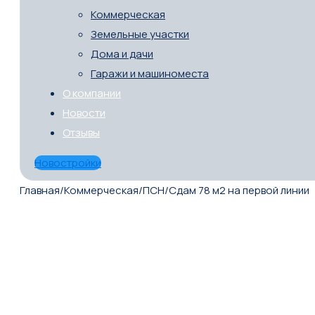
Коммерческая
Земельные участки
Дома и дачи
Гаражи и машиноместа
О компании
Новости
Отзывы
Новостройки
Главная
/
Коммерческая
/
ПСН
/
Сдам 78 м2 на первой линии