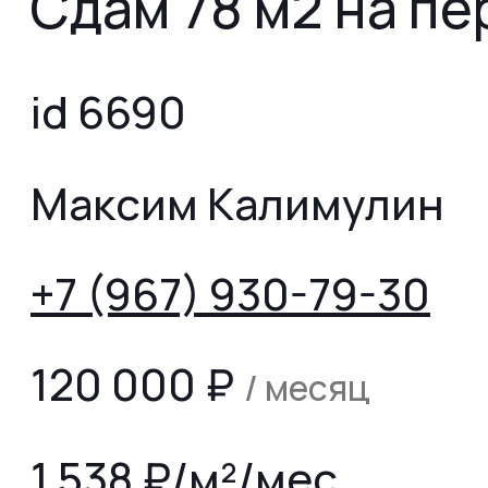
Сдам 78 м2 на пе
id 6690
Максим Калимулин
+7 (967) 930-79-30
120 000
₽
/ месяц
1 538 ₽/м²/мес