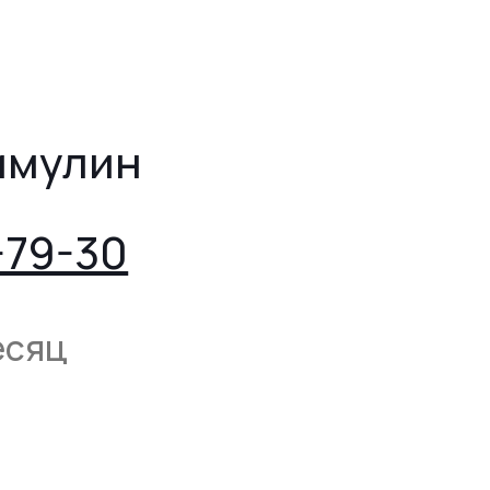
имулин
-79-30
есяц