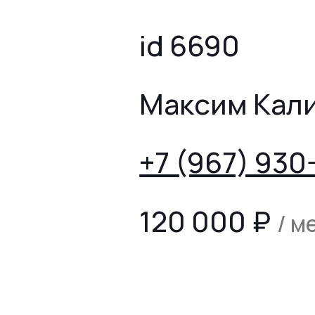
id 6690
Максим Кал
+7 (967) 930
120 000
₽
/ м