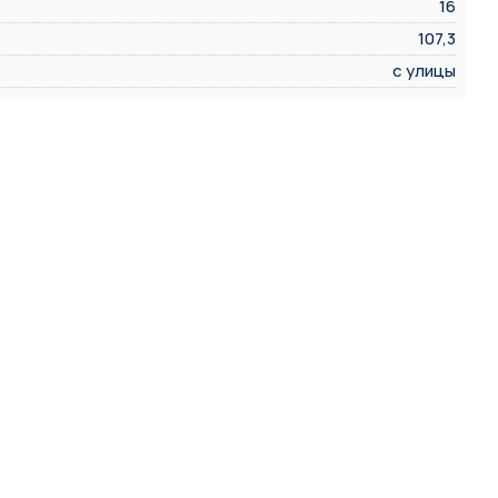
16
107,3
с улицы