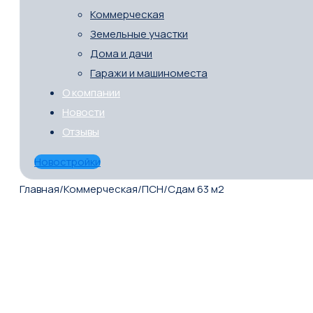
Коммерческая
Земельные участки
Дома и дачи
Гаражи и машиноместа
О компании
Новости
Отзывы
Новостройки
Главная
/
Коммерческая
/
ПСН
/
Сдам 63 м2