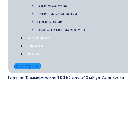
Коммерческая
Земельные участки
Дома и дачи
Гаражи и машиноместа
О компании
Новости
Отзывы
Новостройки
Главная
/
Коммерческая
/
ПСН
/
Сдам 540 м2 ул, Адагумская