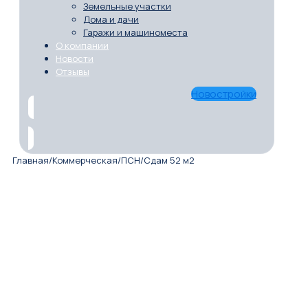
Земельные участки
Дома и дачи
Гаражи и машиноместа
О компании
Новости
Отзывы
Новостройки
Главная
/
Коммерческая
/
ПСН
/
Сдам 52 м2