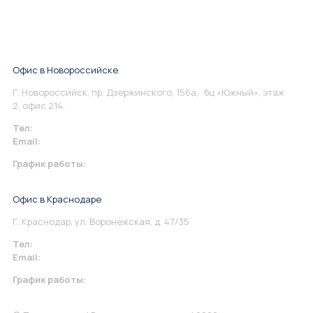
Офис в Новороссийске
Г. Новороссийск, пр. Дзержинского, 156а, бц «Южный», этаж
2, офис 214.
Тел:
+7 967 930-79-30
Email:
info@perspektiva.vip
График работы:
Понедельник-Пятница: 9:00-18.00
Офис в Краснодаре
Г. Краснодар, ул. Воронежская, д. 47/35
Тел:
+7 967 930-79-30
Email:
krasnodar@perspektiva.vip
График работы:
Понедельник-Пятница: 9:00-18.00