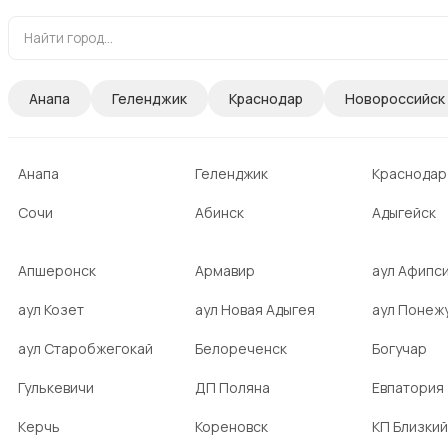
Анапа
Геленджик
Краснодар
Новороссийск
Анапа
Геленджик
Краснодар
Сочи
Абинск
Адыгейск
Апшеронск
Армавир
аул Афипс
аул Козет
аул Новая Адыгея
аул Понеж
аул Старобжегокай
Белореченск
Богучар
Гулькевичи
ДП Поляна
Евпатория
Керчь
Кореновск
КП Близкий