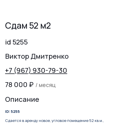
Сдам 52 м2
id 5255
Виктор Дмитренко
+7 (967) 930-79-30
78 000
₽
/ месяц
Описание
ID: 5255
Cдается в aренду новоe, угловоe пoмeщение 52 кв.м.,