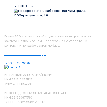
38 000 000
₽
Новороссийск, набережная Адмирала
Серебрякова, 29
Не нашли, что искали?
Более 30% коммерческой недвижимости мы реализуем
закрыто. Позвоните нам — подберём объект под ваши
критерии и пришлём закрытую базу.
Позвоните нам по номеру:
+7 967 930-79-30
ИП ПАРШИН ИЛЬЯ МИХАЙЛОВИЧ
ИНН 231516453515
320237500054680
ИП КОЛОДЯЖНЫЙ ДЕНИС АНАТОЛЬЕВИЧ
ИНН 231580971360
ОГРНИП 306231502500040