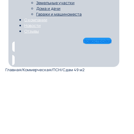
Земельные участки
Дома и дачи
Гаражи и машиноместа
О компании
Новости
Отзывы
Новостройки
Главная
/
Коммерческая
/
ПСН
/
Сдам 49 м2