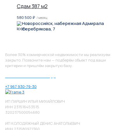
Сдам 387 м2
580 500
₽
/ месяц
Новороссийск, набережная Адмирала
Серебрякова, 7
Не нашли, что искали?
Более 30% коммерческой недвижимости мы реализуем
закрыто. Позвоните нам — подберём объект под ваши
критерии и пришлём закрытую базу.
Позвоните нам по номеру:
+7 967 930-79-30
ИП ПАРШИН ИЛЬЯ МИХАЙЛОВИЧ
ИНН 231516453515
320237500054680
ИП КОЛОДЯЖНЫЙ ДЕНИС АНАТОЛЬЕВИЧ
ИНН 231580971360