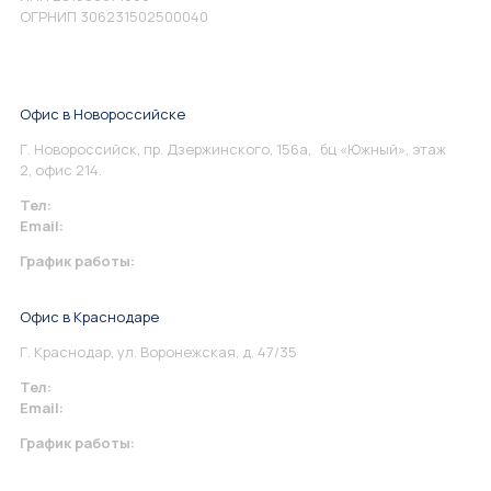
ОГРНИП 306231502500040
Офис в Новороссийске
Г. Новороссийск, пр. Дзержинского, 156а, бц «Южный», этаж
2, офис 214.
Тел:
+7 967 930-79-30
Email:
info@perspektiva.vip
График работы:
Понедельник-Пятница: 9:00-18.00
Офис в Краснодаре
Г. Краснодар, ул. Воронежская, д. 47/35
Тел:
+7 967 930-79-30
Email:
krasnodar@perspektiva.vip
График работы:
Понедельник-Пятница: 9:00-18.00