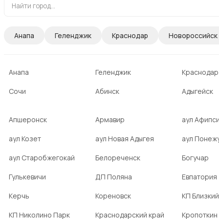
Анапа
Геленджик
Краснодар
Новороссийск
Анапа
Геленджик
Краснодар
Сочи
Абинск
Адыгейск
Апшеронск
Армавир
аул Афипс
аул Козет
аул Новая Адыгея
аул Понеж
аул Старобжегокай
Белореченск
Богучар
Гулькевичи
ДП Поляна
Евпатория
Керчь
Кореновск
КП Близкий
КП Николино Парк
Краснодарский край
Кропоткин