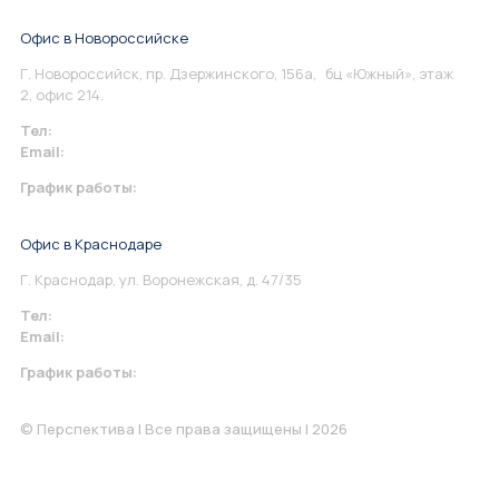
Офис в Новороссийске
Г. Новороссийск, пр. Дзержинского, 156а, бц «Южный», этаж
2, офис 214.
Тел:
+7 967 930-79-30
Email:
info@perspektiva.vip
График работы:
Понедельник-Пятница: 9:00-18.00
Офис в Краснодаре
Г. Краснодар, ул. Воронежская, д. 47/35
Тел:
+7 967 930-79-30
Email:
krasnodar@perspektiva.vip
График работы:
Понедельник-Пятница: 9:00-18.00
© Перспектива | Все права защищены | 2026