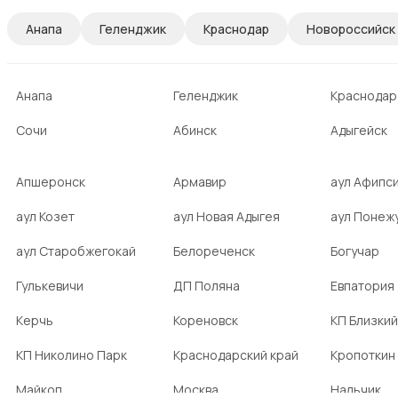
Анапа
Геленджик
Краснодар
Новороссийск
Анапа
Геленджик
Краснодар
Сочи
Абинск
Адыгейск
Апшеронск
Армавир
аул Афипс
аул Козет
аул Новая Адыгея
аул Понеж
аул Старобжегокай
Белореченск
Богучар
Гулькевичи
ДП Поляна
Евпатория
Керчь
Кореновск
КП Близкий
КП Николино Парк
Краснодарский край
Кропоткин
Майкоп
Москва
Нальчик