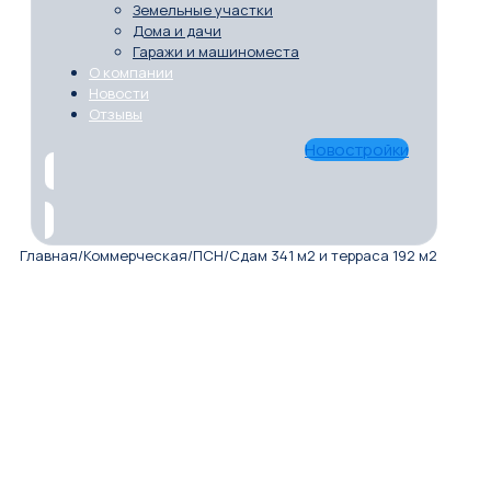
Земельные участки
Дома и дачи
Гаражи и машиноместа
О компании
Новости
Отзывы
Новостройки
Главная
/
Коммерческая
/
ПСН
/
Сдам 341 м2 и терраса 192 м2