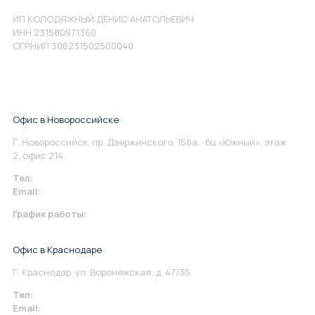
ИП КОЛОДЯЖНЫЙ ДЕНИС АНАТОЛЬЕВИЧ
ИНН 231580971360
ОГРНИП 306231502500040
Офис в Новороссийске
Г. Новороссийск, пр. Дзержинского, 156а, бц «Южный», этаж
2, офис 214.
Тел:
+7 967 930-79-30
Email:
info@perspektiva.vip
График работы:
Понедельник-Пятница: 9:00-18.00
Офис в Краснодаре
Г. Краснодар, ул. Воронежская, д. 47/35
Тел:
+7 967 930-79-30
Email:
krasnodar@perspektiva.vip