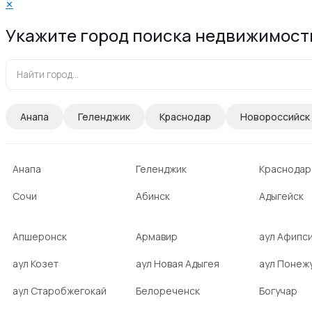
✕
Укажите город поиска недвижимост
Анапа
Геленджик
Краснодар
Новороссийск
Анапа
Геленджик
Краснодар
Сочи
Абинск
Адыгейск
Апшеронск
Армавир
аул Афипс
аул Козет
аул Новая Адыгея
аул Понеж
аул Старобжегокай
Белореченск
Богучар