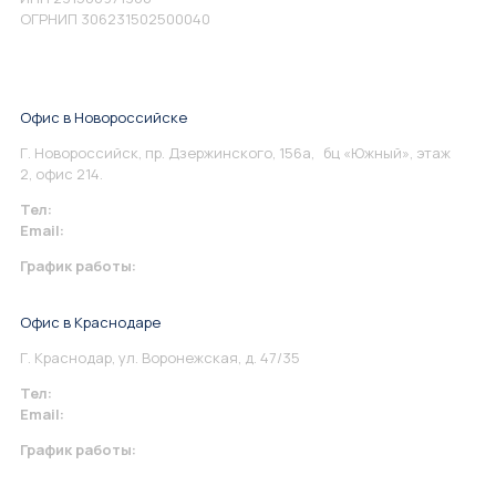
ОГРНИП 306231502500040
Офис в Новороссийске
Г. Новороссийск, пр. Дзержинского, 156а, бц «Южный», этаж
2, офис 214.
Тел:
+7 967 930-79-30
Email:
info@perspektiva.vip
График работы:
Понедельник-Пятница: 9:00-18.00
Офис в Краснодаре
Г. Краснодар, ул. Воронежская, д. 47/35
Тел:
+7 967 930-79-30
Email:
krasnodar@perspektiva.vip
График работы:
Понедельник-Пятница: 9:00-18.00