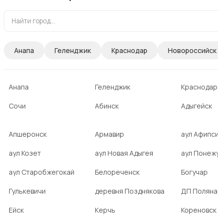
Анапа
Геленджик
Краснодар
Новороссийск
Анапа
Геленджик
Краснодар
Сочи
Абинск
Адыгейск
Апшеронск
Армавир
аул Афипс
аул Козет
аул Новая Адыгея
аул Понеж
аул Старобжегокай
Белореченск
Богучар
Гулькевичи
деревня Позднякова
ДП Поляна
Ейск
Керчь
Кореновск