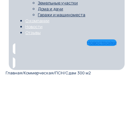
Земельные участки
Дома и дачи
Гаражи и машиноместа
О компании
Новости
Отзывы
Новостройки
Главная
/
Коммерческая
/
ПСН
/
Сдам 300 м2