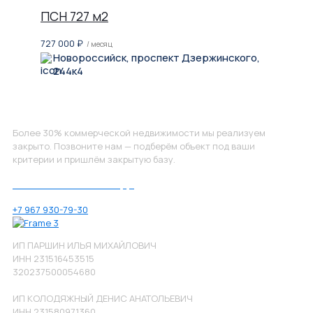
ПСН 727 м2
727 000
₽
/ месяц
Новороссийск, проспект Дзержинского,
244к4
Не нашли, что искали?
Более 30% коммерческой недвижимости мы реализуем
закрыто. Позвоните нам — подберём объект под ваши
критерии и пришлём закрытую базу.
Позвоните нам по номеру:
+7 967 930-79-30
ИП ПАРШИН ИЛЬЯ МИХАЙЛОВИЧ
ИНН 231516453515
320237500054680
ИП КОЛОДЯЖНЫЙ ДЕНИС АНАТОЛЬЕВИЧ
ИНН 231580971360