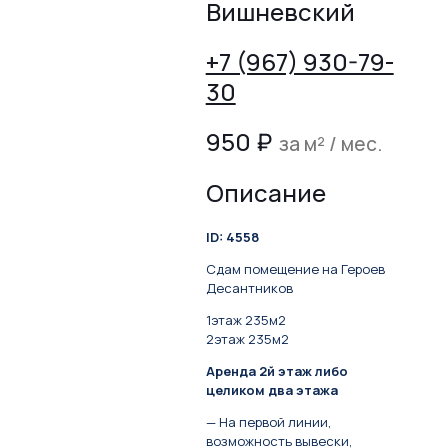
Вишневский
+7 (967) 930-79-
30
950
₽
за м² / мес.
Описание
ID: 4558
Сдам помещение на Героев
Десантников
1этаж 235м2
2этаж 235м2
Аренда 2й этаж либо
целиком два этажа
— На первой линии,
возможность вывески,