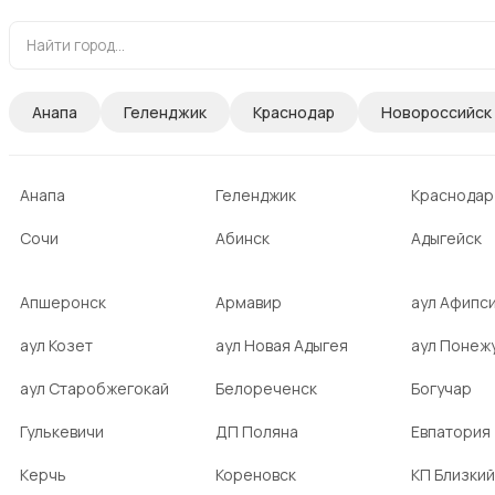
Анапа
Геленджик
Краснодар
Новороссийск
Анапа
Геленджик
Краснодар
Сочи
Абинск
Адыгейск
Апшеронск
Армавир
аул Афипс
аул Козет
аул Новая Адыгея
аул Понеж
аул Старобжегокай
Белореченск
Богучар
Гулькевичи
ДП Поляна
Евпатория
Керчь
Кореновск
КП Близкий