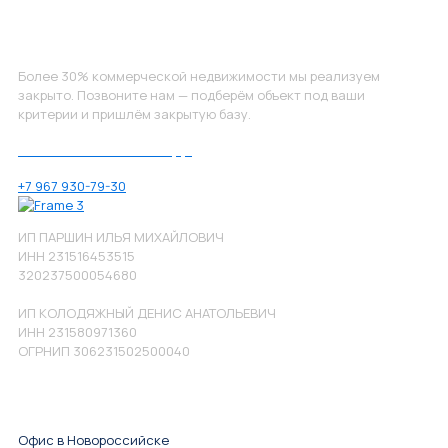
Не нашли, что искали?
Более 30% коммерческой недвижимости мы реализуем
закрыто. Позвоните нам — подберём объект под ваши
критерии и пришлём закрытую базу.
Позвоните нам по номеру:
+7 967 930-79-30
ИП ПАРШИН ИЛЬЯ МИХАЙЛОВИЧ
ИНН 231516453515
320237500054680
ИП КОЛОДЯЖНЫЙ ДЕНИС АНАТОЛЬЕВИЧ
ИНН 231580971360
ОГРНИП 306231502500040
Офис в Новороссийске