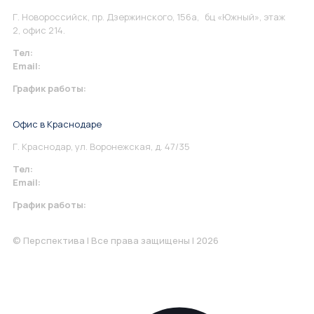
Г. Новороссийск, пр. Дзержинского, 156а, бц «Южный», этаж
2, офис 214.
Тел:
+7 967 930-79-30
Email:
info@perspektiva.vip
График работы:
Понедельник-Пятница: 9:00-18.00
Офис в Краснодаре
Г. Краснодар, ул. Воронежская, д. 47/35
Тел:
+7 967 930-79-30
Email:
krasnodar@perspektiva.vip
График работы:
Понедельник-Пятница: 9:00-18.00
© Перспектива | Все права защищены | 2026