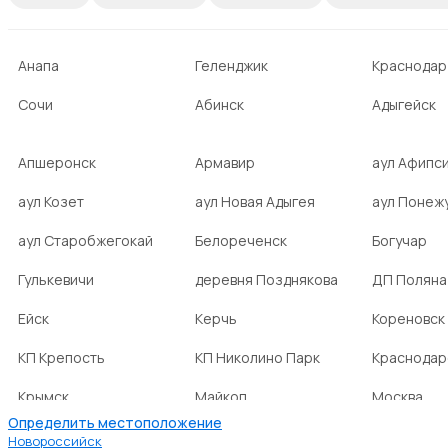
Анапа
Геленджик
Краснодар
Сочи
Абинск
Адыгейск
Апшеронск
Армавир
аул Афипс
аул Козет
аул Новая Адыгея
аул Понеж
аул Старобжегокай
Белореченск
Богучар
Гулькевичи
деревня Позднякова
ДП Поляна
Ейск
Керчь
Кореновск
КП Крепость
КП Николино Парк
Краснодар
Крымск
Майкоп
Москва
Определить местоположение
Новокубанск
НСТ Ромашка-2
посёлок А
Новороссийск