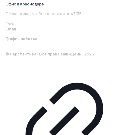
Офис в Краснодаре
Г. Краснодар, ул. Воронежская, д. 47/35
Тел:
+7 967 930-79-30
Email:
krasnodar@perspektiva.vip
График работы:
Понедельник-Пятница: 9:00-18.00
© Перспектива | Все права защищены | 2026