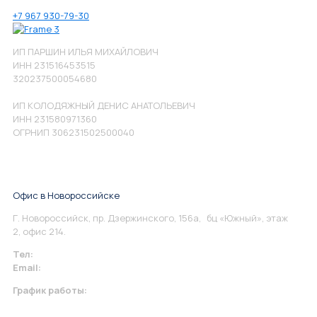
+7 967 930-79-30
ИП ПАРШИН ИЛЬЯ МИХАЙЛОВИЧ
ИНН 231516453515
320237500054680
ИП КОЛОДЯЖНЫЙ ДЕНИС АНАТОЛЬЕВИЧ
ИНН 231580971360
ОГРНИП 306231502500040
Офис в Новороссийске
Г. Новороссийск, пр. Дзержинского, 156а, бц «Южный», этаж
2, офис 214.
Тел:
+7 967 930-79-30
Email:
info@perspektiva.vip
График работы:
Понедельник-Пятница: 9:00-18.00