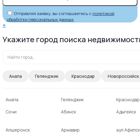
Отправляя заявку, вы соглашаетесь с
политикой
обработки персональных данных
✕
Укажите город поиска недвижимост
Анапа
Геленджик
Краснодар
Новороссийск
Анапа
Геленджик
Краснодар
Сочи
Абинск
Адыгейск
Апшеронск
Армавир
аул Афипс