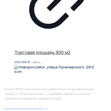
Торговая площадь 900 м2
450 000
₽
/ месяц
Новороссийск, улица Луначарского, 29/2
Не нашли, что искали?
Более 30% коммерческой недвижимости мы реализуем
закрыто. Позвоните нам — подберём объект под ваши
критерии и пришлём закрытую базу.
Позвоните нам по номеру: