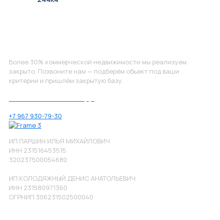
Не нашли, что искали?
Более 30% коммерческой недвижимости мы реализуем
закрыто. Позвоните нам — подберём объект под ваши
критерии и пришлём закрытую базу.
Позвоните нам по номеру:
+7 967 930-79-30
ИП ПАРШИН ИЛЬЯ МИХАЙЛОВИЧ
ИНН 231516453515
320237500054680
ИП КОЛОДЯЖНЫЙ ДЕНИС АНАТОЛЬЕВИЧ
ИНН 231580971360
ОГРНИП 306231502500040