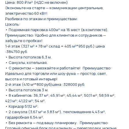
Цена: 800 ₽/м² (НДС не включен)
Экономьте на старте — коммуникации центральные,
электричество 60 кВт!
Разбивка по этажам и преимуществам:
Цоколь:
• Подземная парковка 400м² на 16 мест (в комплекте).
Преимущество: Удобно для клиентов и сотрудников —
забудьте о пробках!
1-й этаж (327 м² + 78 м² склад = 405 м²*950 руб.) цена
:384750 руб.
• Высота потолков 6,3 м.
• Санузлы, котельная.
• С ремонтом — заезжайте и работайте! Преимущество:
Идеально для торговли или шоу-рума — простор, свет,
высота и готовый интерьер!
2-й этаж (410 м²*800 руб)цена :328000 руб.
• Высота потолков 3 м.
• 8 кабинетов: 36,37 м²; 45,91 м²; 45,44 м²; 50,11 м²; 58,59 м²;
42,1 м²; 41,22 м²; 54 м².
• Коридор 51,12 м².
• 2 санузла (3,67 м² и 3,83 м²), техпомещение 4,43 м²,
гардеробная 6,54 м².
• Без ремонта — под вашу планировку. Преимущество:
Готовый офисный блок под команду — перегородки, мокрые