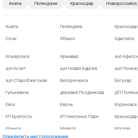
Анапа
Геленджик
Краснодар
Новороссийск
Анапа
Геленджик
Краснодар
Сочи
Абинск
Адыгейск
Апшеронск
Армавир
аул Афипс
аул Козет
аул Новая Адыгея
аул Понеж
аул Старобжегокай
Белореченск
Богучар
Гулькевичи
деревня Позднякова
ДП Поляна
Ейск
Керчь
Кореновск
КП Крепость
КП Николино Парк
Краснодар
Крымск
Майкоп
Москва
Определить местоположение