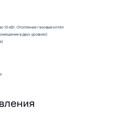
о 10 кВт, Отопление газовый котёл
помещение в двух уровнях)
а)
у.
явления