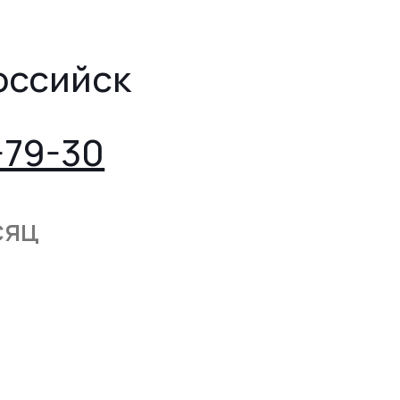
оссийск
-79-30
сяц