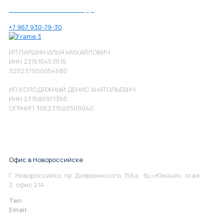
Позвоните нам по номеру:
+7 967 930-79-30
ИП ПАРШИН ИЛЬЯ МИХАЙЛОВИЧ
ИНН 231516453515
320237500054680
ИП КОЛОДЯЖНЫЙ ДЕНИС АНАТОЛЬЕВИЧ
ИНН 231580971360
ОГРНИП 306231502500040
Офис в Новороссийске
Г. Новороссийск, пр. Дзержинского, 156а, бц «Южный», этаж
2, офис 214.
Тел:
+7 967 930-79-30
Email:
info@perspektiva.vip