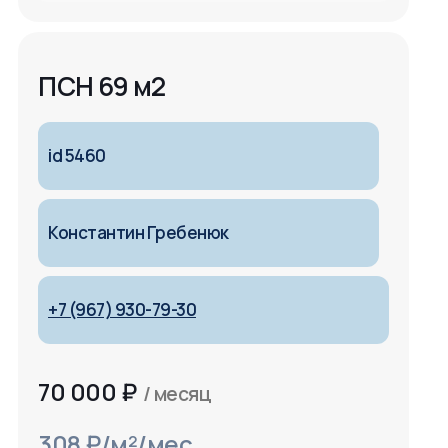
ПСН 69 м2
id 5460
Константин Гребенюк
+7 (967) 930-79-30
70 000
₽
/ месяц
308 ₽/м²/мес