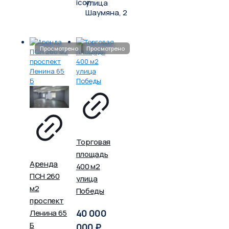
улица
Шаумяна, 2
Торговая
площадь
Аренда
400 м2
ПСН 260
улица
м2
Победы
проспект
40 000
Ленина 65
Б
000
₽