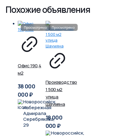
Похожие объявления
Офис 190,4
м2
Производство
38 000
1 500 м2
000
₽
улица
Новороссийск,
Шаумяна
набережная
Адмирала
18 000
Серебрякова,
29
000
₽
Новороссийск,