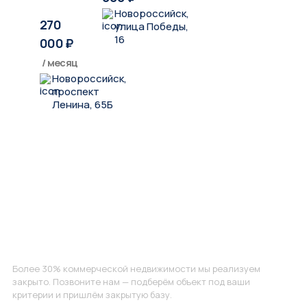
Новороссийск,
270
улица Победы,
16
000
₽
/ месяц
Новороссийск,
проспект
Ленина, 65Б
Не нашли, что искали?
Более 30% коммерческой недвижимости мы реализуем
закрыто. Позвоните нам — подберём объект под ваши
критерии и пришлём закрытую базу.