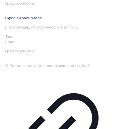
График работы:
Понедельник-Пятница: 9:00-18.00
Офис в Краснодаре
Г. Краснодар, ул. Воронежская, д. 47/35
Тел:
+7 967 930-79-30
Email:
krasnodar@perspektiva.vip
График работы:
Понедельник-Пятница: 9:00-18.00
© Перспектива | Все права защищены | 2026