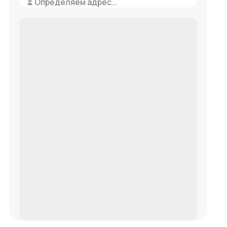
⏳ Определяем адрес...