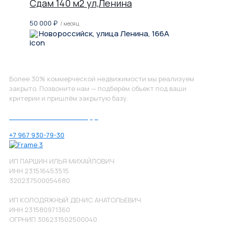
Сдам 140 м2 ул,Ленина
50 000
₽
/ месяц
Новороссийск, улица Ленина, 166А
Не нашли, что искали?
Более 30% коммерческой недвижимости мы реализуем
закрыто. Позвоните нам — подберём объект под ваши
критерии и пришлём закрытую базу.
Позвоните нам по номеру:
+7 967 930-79-30
ИП ПАРШИН ИЛЬЯ МИХАЙЛОВИЧ
ИНН 231516453515
320237500054680
ИП КОЛОДЯЖНЫЙ ДЕНИС АНАТОЛЬЕВИЧ
ИНН 231580971360
ОГРНИП 306231502500040