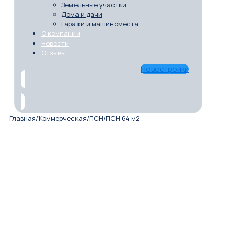
Земельные участки
Дома и дачи
Гаражи и машиноместа
О компании
Новости
Отзывы
Новостройки
Главная
/
Коммерческая
/
ПСН
/
ПСН 64 м2