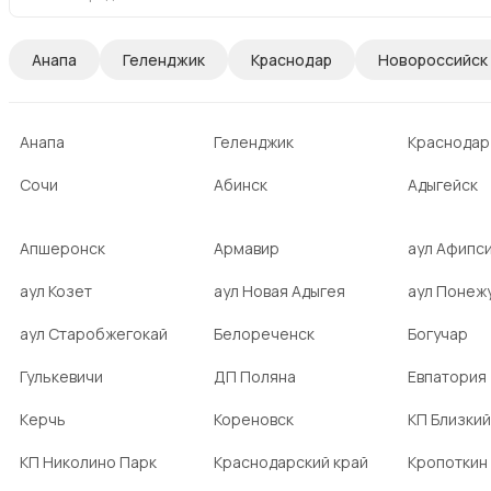
Анапа
Геленджик
Краснодар
Новороссийск
Анапа
Геленджик
Краснодар
Сочи
Абинск
Адыгейск
Апшеронск
Армавир
аул Афипс
аул Козет
аул Новая Адыгея
аул Понеж
аул Старобжегокай
Белореченск
Богучар
Гулькевичи
ДП Поляна
Евпатория
Керчь
Кореновск
КП Близкий
КП Николино Парк
Краснодарский край
Кропоткин