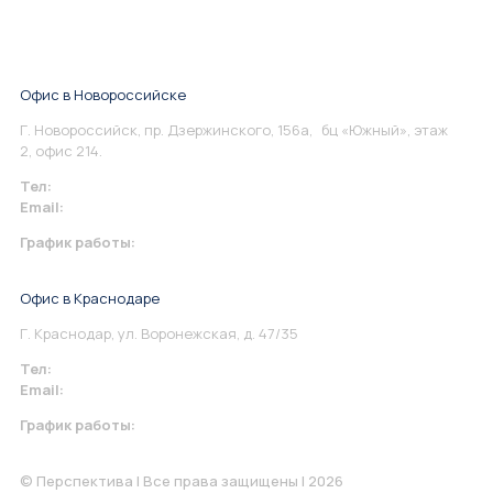
Офис в Новороссийске
Г. Новороссийск, пр. Дзержинского, 156а, бц «Южный», этаж
2, офис 214.
Тел:
+7 967 930-79-30
Email:
info@perspektiva.vip
График работы:
Понедельник-Пятница: 9:00-18.00
Офис в Краснодаре
Г. Краснодар, ул. Воронежская, д. 47/35
Тел:
+7 967 930-79-30
Email:
krasnodar@perspektiva.vip
График работы:
Понедельник-Пятница: 9:00-18.00
© Перспектива | Все права защищены | 2026