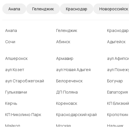
Анапа
Геленджик
Краснодар
Новороссийск
Анапа
Геленджик
Краснодар
Сочи
Абинск
Адыгейск
Апшеронск
Армавир
аул Афипс
аул Козет
аул Новая Адыгея
аул Понеж
аул Старобжегокай
Белореченск
Богучар
Гулькевичи
ДП Поляна
Евпатория
Керчь
Кореновск
КП Близкий
КП Николино Парк
Краснодарский край
Кропоткин
Майкоп
Москва
Нальчик