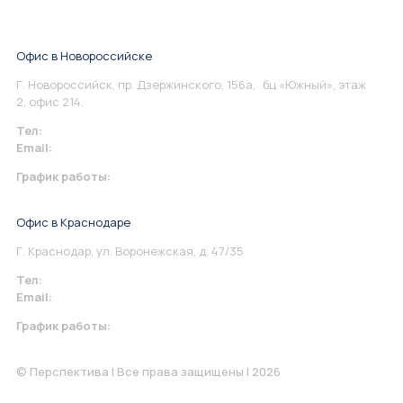
Офис в Новороссийске
Г. Новороссийск, пр. Дзержинского, 156а, бц «Южный», этаж
2, офис 214.
Тел:
+7 967 930-79-30
Email:
info@perspektiva.vip
График работы:
Понедельник-Пятница: 9:00-18.00
Офис в Краснодаре
Г. Краснодар, ул. Воронежская, д. 47/35
Тел:
+7 967 930-79-30
Email:
krasnodar@perspektiva.vip
График работы:
Понедельник-Пятница: 9:00-18.00
© Перспектива | Все права защищены | 2026