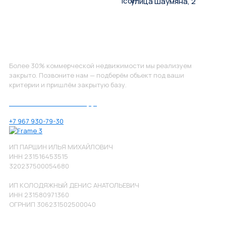
улица Шаумяна, 2
Не нашли, что искали?
Более 30% коммерческой недвижимости мы реализуем
закрыто. Позвоните нам — подберём объект под ваши
критерии и пришлём закрытую базу.
Позвоните нам по номеру:
+7 967 930-79-30
ИП ПАРШИН ИЛЬЯ МИХАЙЛОВИЧ
ИНН 231516453515
320237500054680
ИП КОЛОДЯЖНЫЙ ДЕНИС АНАТОЛЬЕВИЧ
ИНН 231580971360
ОГРНИП 306231502500040