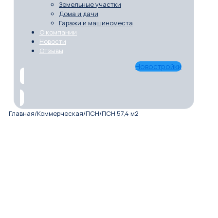
Земельные участки
Дома и дачи
Гаражи и машиноместа
О компании
Новости
Отзывы
Новостройки
Главная
/
Коммерческая
/
ПСН
/
ПСН 57,4 м2