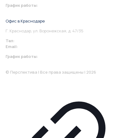
График работы:
Понедельник-Пятница: 9:00-18.00
Офис в Краснодаре
Г. Краснодар, ул. Воронежская, д. 47/35
Тел:
+7 967 930-79-30
Email:
krasnodar@perspektiva.vip
График работы:
Понедельник-Пятница: 9:00-18.00
© Перспектива | Все права защищены | 2026