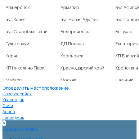
Апшеронск
Армавир
аул Афипс
аул Козет
аул Новая Адыгея
аул Понеж
аул Старобжегокай
Белореченск
Богучар
Гулькевичи
ДП Поляна
Евпатория
Керчь
Кореновск
КП Близкий
КП Николино Парк
Краснодарский край
Кропоткин
Майкоп
Москва
Нальчик
Определить местоположение
НСТ Ромашка-2
посёлок Агроном
посёлок Б
Новороссийск
Краснодар
Сочи
посёлок Веселовка
посёлок Волна
посёлок Г
Анапа
Нива
Геленджик
✕
посёлок городского
посёлок городского
посёлок г
Жилые комплексы
типа Ахтырский
типа Ильский
типа Мост