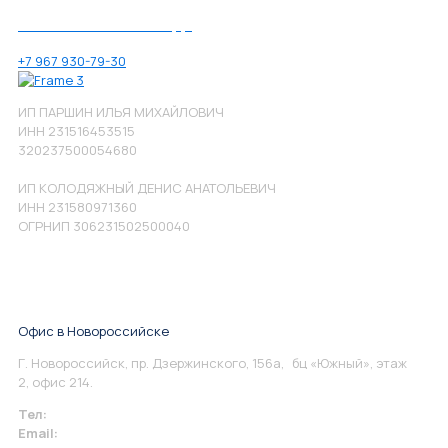
Позвоните нам по номеру:
+7 967 930-79-30
ИП ПАРШИН ИЛЬЯ МИХАЙЛОВИЧ
ИНН 231516453515
320237500054680
ИП КОЛОДЯЖНЫЙ ДЕНИС АНАТОЛЬЕВИЧ
ИНН 231580971360
ОГРНИП 306231502500040
Офис в Новороссийске
Г. Новороссийск, пр. Дзержинского, 156а, бц «Южный», этаж
2, офис 214.
Тел:
+7 967 930-79-30
Email:
info@perspektiva.vip