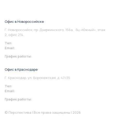
Офис в Новороссийске
Г. Новороссийск, пр. Дзержинского, 156а, бц «Южный», этаж
2, офис 214.
Тел:
+7 967 930-79-30
Email:
info@perspektiva.vip
График работы:
Понедельник-Пятница: 9:00-18.00
Офис в Краснодаре
Г. Краснодар, ул. Воронежская, д. 47/35
Тел:
+7 967 930-79-30
Email:
krasnodar@perspektiva.vip
График работы:
Понедельник-Пятница: 9:00-18.00
© Перспектива | Все права защищены | 2026