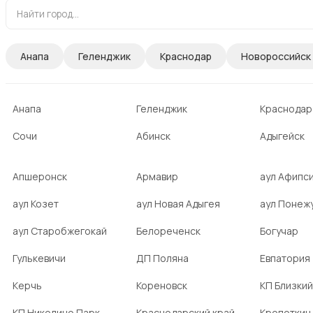
Анапа
Геленджик
Краснодар
Новороссийск
Анапа
Геленджик
Краснодар
Сочи
Абинск
Адыгейск
Апшеронск
Армавир
аул Афипс
аул Козет
аул Новая Адыгея
аул Понеж
аул Старобжегокай
Белореченск
Богучар
Гулькевичи
ДП Поляна
Евпатория
Керчь
Кореновск
КП Близкий
КП Николино Парк
Краснодарский край
Кропоткин