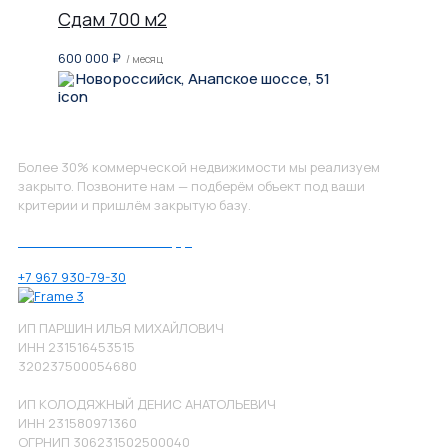
Сдам 700 м2
600 000
₽
/ месяц
Новороссийск, Анапское шоссе, 51
Не нашли, что искали?
Более 30% коммерческой недвижимости мы реализуем
закрыто. Позвоните нам — подберём объект под ваши
критерии и пришлём закрытую базу.
Позвоните нам по номеру:
+7 967 930-79-30
ИП ПАРШИН ИЛЬЯ МИХАЙЛОВИЧ
ИНН 231516453515
320237500054680
ИП КОЛОДЯЖНЫЙ ДЕНИС АНАТОЛЬЕВИЧ
ИНН 231580971360
ОГРНИП 306231502500040