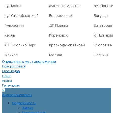
аул Козет
аул Новая Адыгея
аул Понеж
аул Старобжегокай
Белореченск
Богучар
Гулькевичи
ДП Поляна
Евпатория
Керчь
Кореновск
КП Близкий
КП Николино Парк
Краснодарский край
Кропоткин
Майкоп
Москва
Нальчик
Определить местоположение
НСТ Ромашка-2
посёлок Агроном
посёлок Б
Новороссийск
Краснодар
Сочи
посёлок Веселовка
посёлок Волна
посёлок Г
Анапа
Нива
Геленджик
✕
посёлок городского
посёлок городского
посёлок г
Жилые комплексы
типа Ахтырский
типа Ильский
типа Мост
Недвижимость
Жилая
Коммерческая