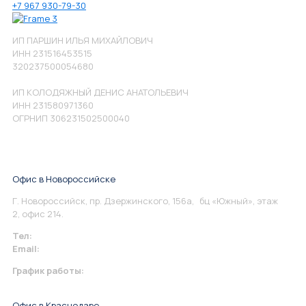
+7 967 930-79-30
ИП ПАРШИН ИЛЬЯ МИХАЙЛОВИЧ
ИНН 231516453515
320237500054680
ИП КОЛОДЯЖНЫЙ ДЕНИС АНАТОЛЬЕВИЧ
ИНН 231580971360
ОГРНИП 306231502500040
Офис в Новороссийске
Г. Новороссийск, пр. Дзержинского, 156а, бц «Южный», этаж
2, офис 214.
Тел:
+7 967 930-79-30
Email:
info@perspektiva.vip
График работы:
Понедельник-Пятница: 9:00-18.00
Офис в Краснодаре