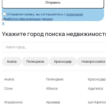
Отправляя заявку, вы соглашаетесь с
политикой
обработки персональных данных
✕
Укажите город поиска недвижимост
Анапа
Геленджик
Краснодар
Новороссийск
Анапа
Геленджик
Краснодар
Сочи
Абинск
Адыгейск
Апшеронск
Армавир
аул Афипс