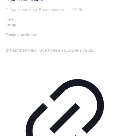
Г. Краснодар, ул. Воронежская, д. 47/35
Тел:
+7 967 930-79-30
Email:
krasnodar@perspektiva.vip
График работы:
Понедельник-Пятница: 9:00-18.00
© Перспектива | Все права защищены | 2026