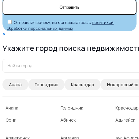
Отправляя заявку, вы соглашаетесь с
политикой
обработки персональных данных
✕
Укажите город поиска недвижимост
Анапа
Геленджик
Краснодар
Новороссийск
Анапа
Геленджик
Краснодар
Сочи
Абинск
Адыгейск
Апшеронск
Армавир
аул Афипс