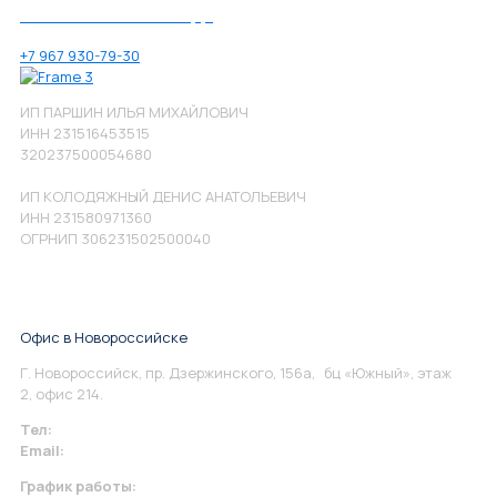
Позвоните нам по номеру:
+7 967 930-79-30
ИП ПАРШИН ИЛЬЯ МИХАЙЛОВИЧ
ИНН 231516453515
320237500054680
ИП КОЛОДЯЖНЫЙ ДЕНИС АНАТОЛЬЕВИЧ
ИНН 231580971360
ОГРНИП 306231502500040
Офис в Новороссийске
Г. Новороссийск, пр. Дзержинского, 156а, бц «Южный», этаж
2, офис 214.
Тел:
+7 967 930-79-30
Email:
info@perspektiva.vip
График работы: