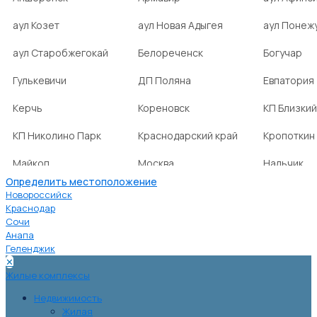
аул Козет
аул Новая Адыгея
аул Понеж
аул Старобжегокай
Белореченск
Богучар
Гулькевичи
ДП Поляна
Евпатория
Керчь
Кореновск
КП Близкий
КП Николино Парк
Краснодарский край
Кропоткин
Майкоп
Москва
Нальчик
Определить местоположение
НСТ Ромашка-2
посёлок Агроном
посёлок Б
Новороссийск
Краснодар
Сочи
посёлок Веселовка
посёлок Волна
посёлок Г
Анапа
Нива
Геленджик
✕
посёлок городского
посёлок городского
посёлок г
Жилые комплексы
типа Ахтырский
типа Ильский
типа Мост
Недвижимость
Жилая