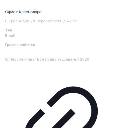
Понедельник-Пятница: 9:00-18.00
Офис в Краснодаре
Г. Краснодар, ул. Воронежская, д. 47/35
Тел:
+7 967 930-79-30
Email:
krasnodar@perspektiva.vip
График работы:
Понедельник-Пятница: 9:00-18.00
© Перспектива | Все права защищены | 2026