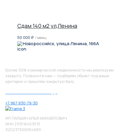
Сдам 140 м2 ул,Ленина
50 000
₽
/ месяц
Новороссийск, улица Ленина, 166А
Не нашли, что искали?
Более 30% коммерческой недвижимости мы реализуем
закрыто. Позвоните нам — подберём объект под ваши
критерии и пришлём закрытую базу.
Позвоните нам по номеру:
+7 967 930-79-30
ИП ПАРШИН ИЛЬЯ МИХАЙЛОВИЧ
ИНН 231516453515
320237500054680