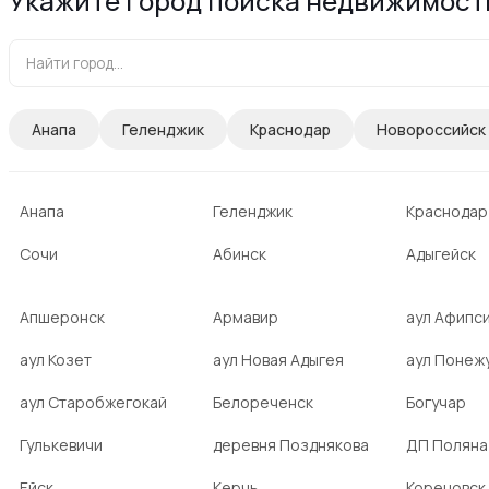
Укажите город поиска недвижимост
Анапа
Геленджик
Краснодар
Новороссийск
Анапа
Геленджик
Краснодар
Сочи
Абинск
Адыгейск
Апшеронск
Армавир
аул Афипс
аул Козет
аул Новая Адыгея
аул Понеж
аул Старобжегокай
Белореченск
Богучар
Гулькевичи
деревня Позднякова
ДП Поляна
Ейск
Керчь
Кореновск