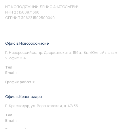
ИП КОЛОДЯЖНЫЙ ДЕНИС АНАТОЛЬЕВИЧ
ИНН 231580971360
ОГРНИП 306231502500040
Офис в Новороссийске
Г. Новороссийск, пр. Дзержинского, 156а, бц «Южный», этаж
2, офис 214.
Тел:
+7 967 930-79-30
Email:
info@perspektiva.vip
График работы:
Понедельник-Пятница: 9:00-18.00
Офис в Краснодаре
Г. Краснодар, ул. Воронежская, д. 47/35
Тел:
+7 967 930-79-30
Email:
krasnodar@perspektiva.vip