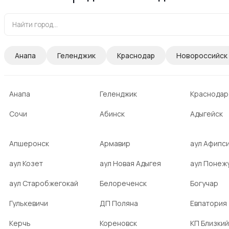
Анапа
Геленджик
Краснодар
Новороссийск
Анапа
Геленджик
Краснодар
Сочи
Абинск
Адыгейск
Апшеронск
Армавир
аул Афипс
аул Козет
аул Новая Адыгея
аул Понеж
аул Старобжегокай
Белореченск
Богучар
Гулькевичи
ДП Поляна
Евпатория
Керчь
Кореновск
КП Близкий