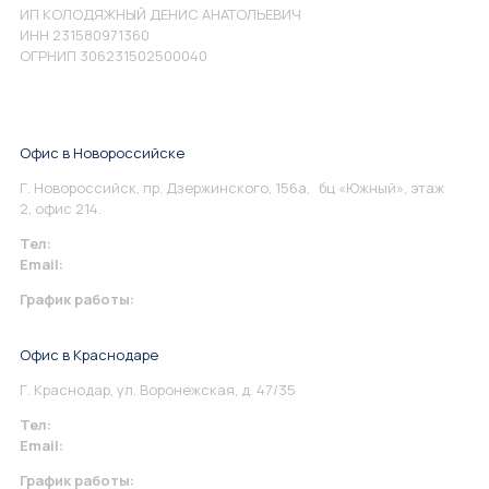
ИП КОЛОДЯЖНЫЙ ДЕНИС АНАТОЛЬЕВИЧ
ИНН 231580971360
ОГРНИП 306231502500040
Офис в Новороссийске
Г. Новороссийск, пр. Дзержинского, 156а, бц «Южный», этаж
2, офис 214.
Тел:
+7 967 930-79-30
Email:
info@perspektiva.vip
График работы:
Понедельник-Пятница: 9:00-18.00
Офис в Краснодаре
Г. Краснодар, ул. Воронежская, д. 47/35
Тел:
+7 967 930-79-30
Email:
krasnodar@perspektiva.vip
График работы: