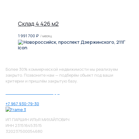
Склад 4 426 м2
1 991 700
₽
/ месяц
Новороссийск, проспект Дзержинского, 211Г
Не нашли, что искали?
Более 30% коммерческой недвижимости мы реализуем
закрыто. Позвоните нам — подберём объект под ваши
критерии и пришлём закрытую базу.
Позвоните нам по номеру:
+7 967 930-79-30
ИП ПАРШИН ИЛЬЯ МИХАЙЛОВИЧ
ИНН 231516453515
320237500054680