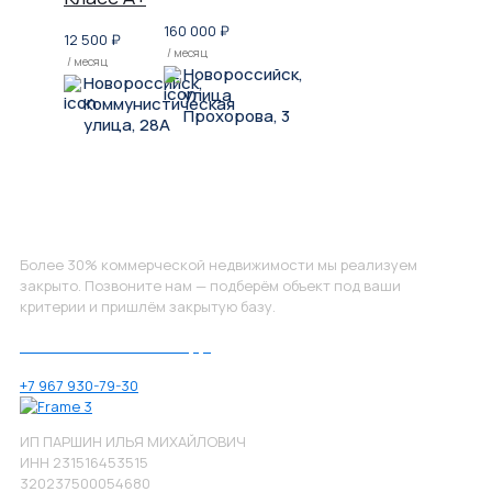
160 000
₽
12 500
₽
/ месяц
/ месяц
Новороссийск,
Новороссийск,
улица
Коммунистическая
Прохорова, 3
улица, 28А
Не нашли, что искали?
Более 30% коммерческой недвижимости мы реализуем
закрыто. Позвоните нам — подберём объект под ваши
критерии и пришлём закрытую базу.
Позвоните нам по номеру:
+7 967 930-79-30
ИП ПАРШИН ИЛЬЯ МИХАЙЛОВИЧ
ИНН 231516453515
320237500054680