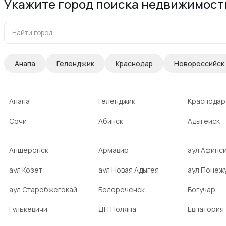
Укажите город поиска недвижимост
Анапа
Геленджик
Краснодар
Новороссийск
Анапа
Геленджик
Краснодар
Сочи
Абинск
Адыгейск
Апшеронск
Армавир
аул Афипс
аул Козет
аул Новая Адыгея
аул Понеж
аул Старобжегокай
Белореченск
Богучар
Гулькевичи
ДП Поляна
Евпатория