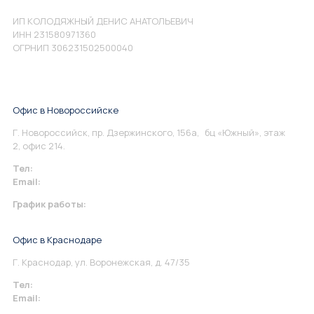
ИП КОЛОДЯЖНЫЙ ДЕНИС АНАТОЛЬЕВИЧ
ИНН 231580971360
ОГРНИП 306231502500040
Офис в Новороссийске
Г. Новороссийск, пр. Дзержинского, 156а, бц «Южный», этаж
2, офис 214.
Тел:
+7 967 930-79-30
Email:
info@perspektiva.vip
График работы:
Понедельник-Пятница: 9:00-18.00
Офис в Краснодаре
Г. Краснодар, ул. Воронежская, д. 47/35
Тел:
+7 967 930-79-30
Email:
krasnodar@perspektiva.vip