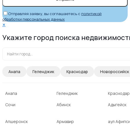
Отправляя заявку, вы соглашаетесь с
политикой
обработки персональных данных
✕
Укажите город поиска недвижимост
Анапа
Геленджик
Краснодар
Новороссийск
Анапа
Геленджик
Краснодар
Сочи
Абинск
Адыгейск
Апшеронск
Армавир
аул Афипс