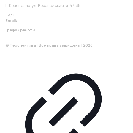
Г. Краснодар, ул. Воронежская, д. 47/35
Тел:
+7 967 930-79-30
Email:
krasnodar@perspektiva.vip
График работы:
Понедельник-Пятница: 9:00-18.00
© Перспектива | Все права защищены | 2026