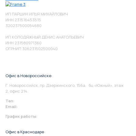
ИП ПАРШИН ИЛЬЯ МИХАЙЛОВИЧ
ИНН 231516453515
320237500054680
ИП КОЛОДЯЖНЫЙ ДЕНИС АНАТОЛЬЕВИЧ
ИНН 231580971360
ОГРНИП 306231502500040
Офис в Новороссийске
Г. Новороссийск, пр. Дзержинского, 156а, бц «Южный», этаж
2, офис 214.
Тел:
+7 967 930-79-30
Email:
info@perspektiva.vip
График работы:
Понедельник-Пятница: 9:00-18.00
Офис в Краснодаре