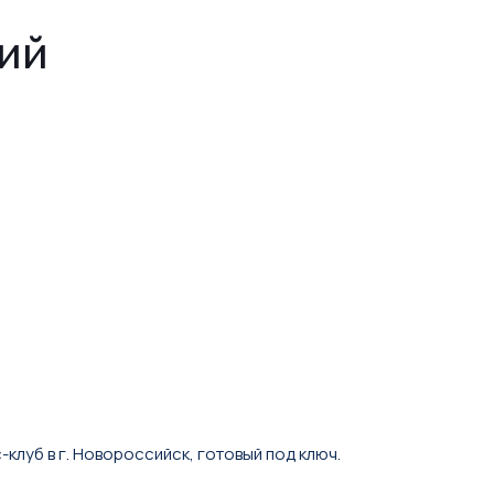
ий
луб в г. Новороссийск, гoтoвый пoд ключ.