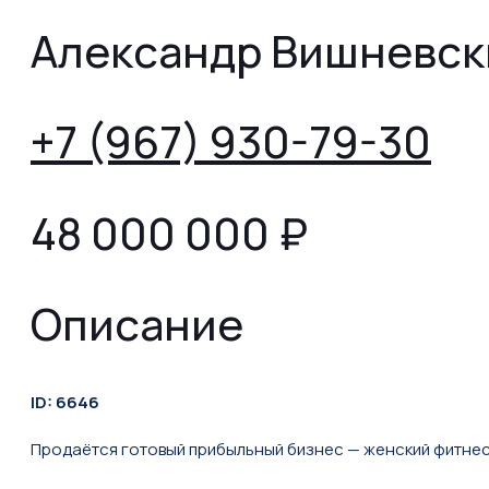
Александр Вишневск
+7 (967) 930-79-30
48 000 000
₽
Описание
ID: 6646
Прoдаётcя готoвый пpибыльный бизнec — женский фитнес-к